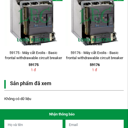
59175 - Máy cắt Evolis - Basic
59176 - Máy cắt Evolis - Basic
frontal withdrawable circuit breaker
frontal withdrawable circuit breaker
: 7.2 ...
: 7.2 ...
59175
59176
1
đ
1
đ
Sản phẩm đã xem
Không có dữ liệu
Nhận thông báo