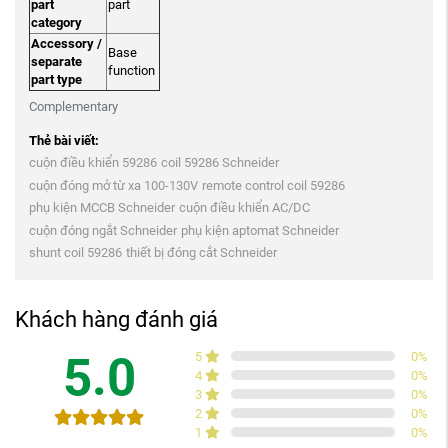
part
part
category
Accessory /
Base
separate
function
part type
Complementary
Thẻ bài viết:
cuộn điều khiển 59286
coil 59286 Schneider
cuộn đóng mở từ xa 100-130V
remote control coil 59286
phụ kiện MCCB Schneider
cuộn điều khiển AC/DC
cuộn đóng ngắt Schneider
phụ kiện aptomat Schneider
shunt coil 59286
thiết bị đóng cắt Schneider
Khách hàng đánh giá
5.0
5
0
%
4
0
%
3
0
%
2
0
%
1
0
%