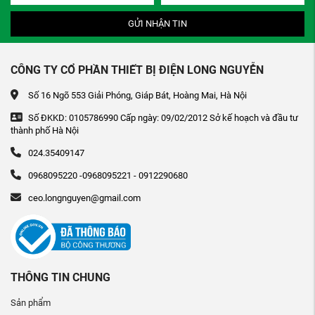
GỬI NHẬN TIN
CÔNG TY CỔ PHẦN THIẾT BỊ ĐIỆN LONG NGUYỄN
Số 16 Ngõ 553 Giải Phóng, Giáp Bát, Hoàng Mai, Hà Nội
Số ĐKKD: 0105786990 Cấp ngày: 09/02/2012 Sở kế hoạch và đầu tư
thành phố Hà Nội
024.35409147
0968095220 -0968095221 - 0912290680
ceo.longnguyen@gmail.com
THÔNG TIN CHUNG
Sản phẩm