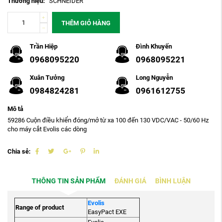
Thương hiệu:
SCHNEIDER
THÊM GIỎ HÀNG
Trần Hiệp
Đình Khuyến
0968095220
0968095221
Xuân Tưởng
Long Nguyễn
0984824281
0961612755
Mô tả
59286 Cuộn điều khiển đóng/mở từ xa 100 đến 130 VDC/VAC - 50/60 Hz
cho máy cắt Evolis các dòng
Chia sẻ:
THÔNG TIN SẢN PHẨM
ĐÁNH GIÁ
BÌNH LUẬN
Evolis
Range of product
EasyPact EXE