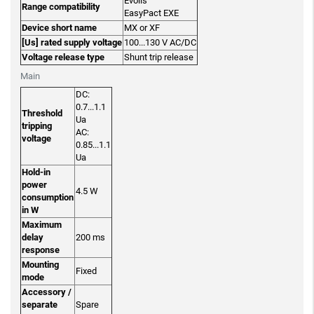
Evolis
Range compatibility
EasyPact EXE
Device short name
MX or XF
[Us] rated supply voltage
100...130 V AC/DC
Voltage release type
Shunt trip release
Main
DC:
0.7...1.1
Threshold
Ua
tripping
AC:
voltage
0.85...1.1
Ua
Hold-in
power
4.5 W
consumption
in W
Maximum
delay
200 ms
response
Mounting
Fixed
mode
Accessory /
separate
Spare