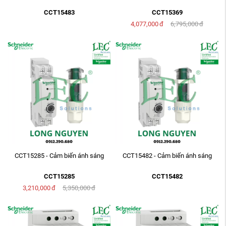
CCT15483
CCT15369
4,077,000
đ
6,795,000
đ
CCT15285 - Cảm biến ánh sáng
CCT15482 - Cảm biến ánh sáng
CCT15285
CCT15482
3,210,000
đ
5,350,000
đ