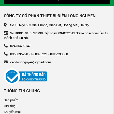
CÔNG TY CỔ PHẦN THIẾT BỊ ĐIỆN LONG NGUYỄN
Số 16 Ngõ 553 Giải Phóng, Giáp Bát, Hoàng Mai, Hà Nội
Số ĐKKD: 0105786990 Cấp ngày: 09/02/2012 Sở kế hoạch và đầu tư
thành phố Hà Nội
024.35409147
0968095220 -0968095221 - 0912290680
ceo.longnguyen@gmail.com
THÔNG TIN CHUNG
Sản phẩm
Giới thiệu
Khuyến mại