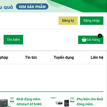
Đăng ký
Đăng nhập
0
Tìm kiếm
Giỏ hàng
 pháp
Tin tức
Tuyển dụng
Liên hệ
Khởi động mềm
Phụ kiện cho khởi
Altistart ATS480
động mềm