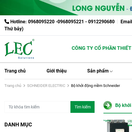
Hotline: 0968095220 -0968095221 - 0912290680
Emai
Thứ bảy)
CÔNG TY CỔ PHẦN THIẾT B
Trang chủ
Giới thiệu
Sản phẩm
Trang chủ
SCHNEIDER ELECTRIC
Bộ khởi động mềm Schneider
Bộ khở
Tìm kiếm
DANH MỤC