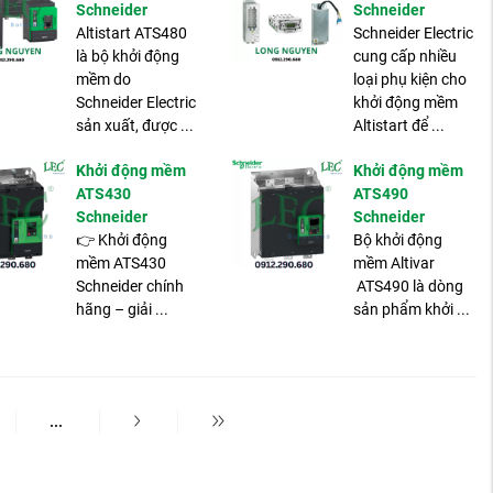
Schneider
Schneider
Altistart ATS480
Schneider Electric
là bộ khởi động
cung cấp nhiều
mềm do
loại phụ kiện cho
Schneider Electric
khởi động mềm
sản xuất, được ...
Altistart để ...
Khởi động mềm
Khởi động mềm
ATS430
ATS490
Schneider
Schneider
👉 Khởi động
Bộ khởi động
mềm ATS430
mềm Altivar
Schneider chính
ATS490 là dòng
hãng – giải ...
sản phẩm khởi ...
...