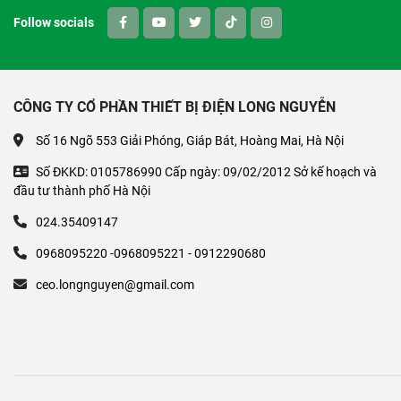
Follow socials
CÔNG TY CỔ PHẦN THIẾT BỊ ĐIỆN LONG NGUYỄN
Số 16 Ngõ 553 Giải Phóng, Giáp Bát, Hoàng Mai, Hà Nội
Số ĐKKD: 0105786990 Cấp ngày: 09/02/2012 Sở kế hoạch và
đầu tư thành phố Hà Nội
024.35409147
0968095220 -0968095221 - 0912290680
ceo.longnguyen@gmail.com