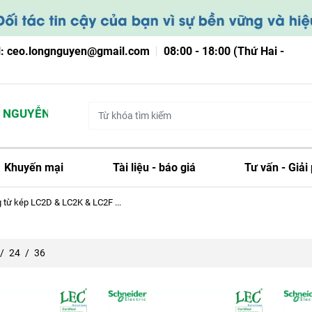
l: ceo.longnguyen@gmail.com
08:00 - 18:00 (Thứ Hai -
GUYỄN
Khuyến mại
Tài liệu - báo giá
Tư vấn - Giải
 từ kép LC2D & LC2K & LC2F ...
/
24
/
36