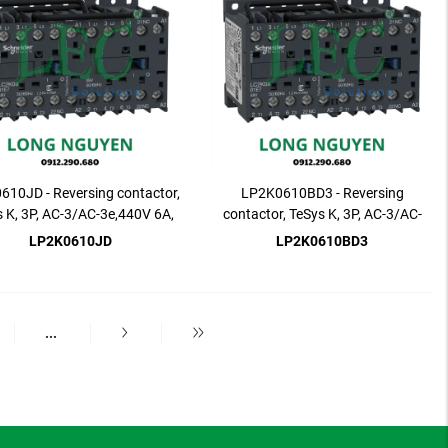
10JD - Reversing contactor,
LP2K0610BD3 - Reversing
 K, 3P, AC-3/AC-3e,440V 6A,
contactor, TeSys K, 3P, AC-3/AC-
1NO
3e,440V 6A, 1NO
LP2K0610JD
LP2K0610BD3
...