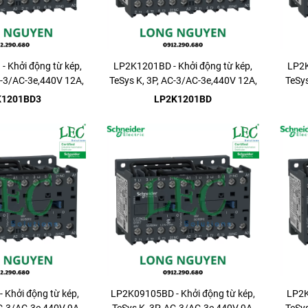
 Khởi động từ kép,
LP2K1201BD - Khởi động từ kép,
LP2K
C-3/AC-3e,440V 12A,
TeSys K, 3P, AC-3/AC-3e,440V 12A,
TeSys
1NC
1NC
K1201BD3
LP2K1201BD
 Khởi động từ kép,
LP2K09105BD - Khởi động từ kép,
LP2K