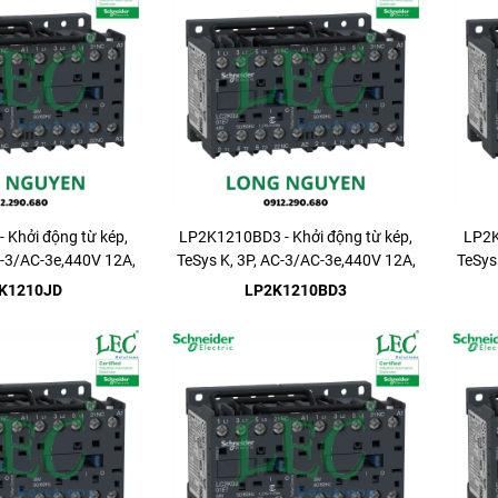
 Khởi động từ kép,
LP2K1210BD3 - Khởi động từ kép,
LP2K
C-3/AC-3e,440V 12A,
TeSys K, 3P, AC-3/AC-3e,440V 12A,
TeSys
1NO
1NO
K1210JD
LP2K1210BD3