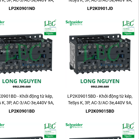
 K, 3P, AC-3/AC-3e,440V 9A,
TeSys K, 3P, AC-3/AC-3e,440V 9A,
1NC
1NC
LP2K0901ND
LP2K0901JD
0901BD - Khởi động từ kép,
LP2K09015BD - Khởi động từ kép,
 K, 3P, AC-3/AC-3e,440V 9A,
TeSys K, 3P, AC-3/AC-3e,440V 9A,
1NC
1NC
LP2K0901BD
LP2K09015BD