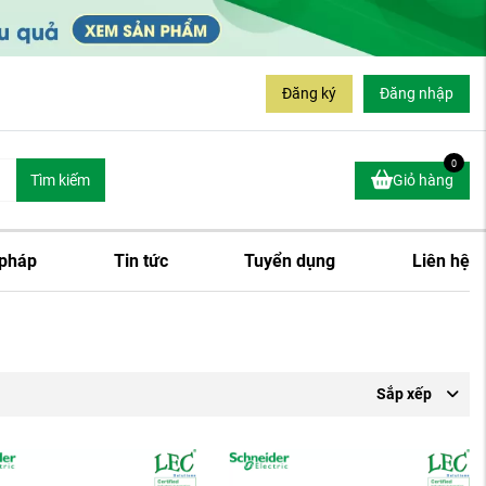
Đăng ký
Đăng nhập
0
Tìm kiếm
Giỏ hàng
 pháp
Tin tức
Tuyển dụng
Liên hệ
Sắp xếp