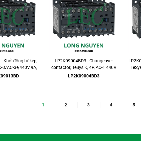
 Khởi động từ kép,
LP2K09004BD3 - Changeover
LP2K06
AC-3/AC-3e,440V 9A,
contactor, TeSys K, 4P, AC-1 440V
TeSys
1NC
20A
K09013BD
LP2K09004BD3
1
2
3
4
5