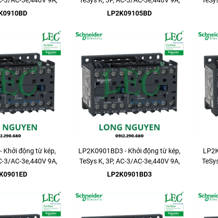
AC-3/AC-3e,440V 9A,
TeSys K, 3P, AC-3/AC-3e,440V 9A,
TeSys
1NO
1NO
K0910BD
LP2K09105BD
 Khởi động từ kép,
LP2K0901BD3 - Khởi động từ kép,
LP2K
AC-3/AC-3e,440V 9A,
TeSys K, 3P, AC-3/AC-3e,440V 9A,
TeSys
1NC
1NC
K0901ED
LP2K0901BD3