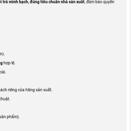
i trả minh bạch, đúng tiêu chuẩn nhà sản xuất
, đảm bảo quyền
n).
ng
hợp lệ.
oài.
sách riêng của hãng sản xuất.
thuật.
 sản phẩm).