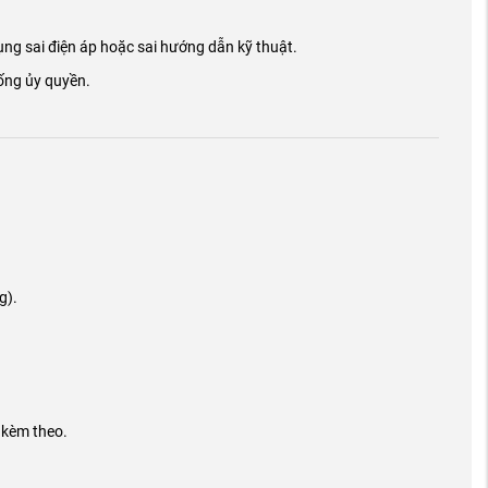
ụng sai điện áp hoặc sai hướng dẫn kỹ thuật.
hống ủy quyền.
g).
 kèm theo.