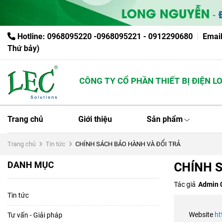
Hotline: 0968095220 -0968095221 - 0912290680
Emai
Thứ bảy)
CÔNG TY CỔ PHẦN THIẾT BỊ ĐIỆN LON
Trang chủ
Giới thiệu
Sản phẩm
Trang chủ
Tin tức
CHÍNH SÁCH BẢO HÀNH VÀ ĐỔI TRẢ
DANH MỤC
CHÍNH 
Tác giả
Admin 
Tin tức
Website
ht
Tư vấn - Giải pháp