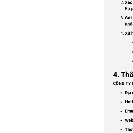
Xác
Bộ p
Gửi
Khác
Xử l
4. Thô
CÔNG TY C
Địa 
Hotl
Ema
Web
Thời