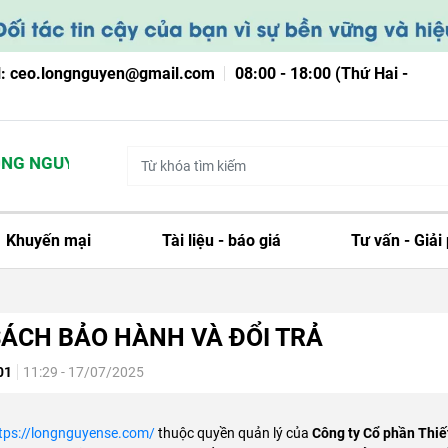
l: ceo.longnguyen@gmail.com
08:00 - 18:00 (Thứ Hai -
G NGUYỄN
Khuyến mại
Tài liệu - báo giá
Tư vấn - Giải
SÁCH BẢO HÀNH VÀ ĐỔI TRẢ
01
11:29 - 17/07/2025
tps://longnguyense.com/
thuộc quyền quản lý của
Công ty Cổ phần Thiế