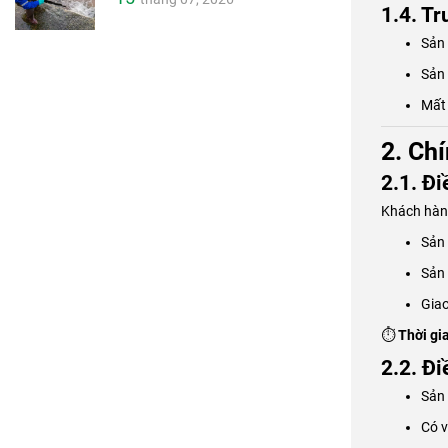
1.4. T
Sản 
Sản 
Mất 
2. Chí
2.1. Đi
Khách hàng
Sản 
Sản 
Gia
⏱
Thời gi
2.2. Đi
Sản 
Có v