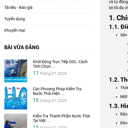
và tự động
Tài liệu - Báo giá
lợi tối đa 
1. Ch
Tuyển dụng
1.1. Đ
Khuyến mại
Sản 
BÀI VỪA ĐĂNG
Khởi Động Trực Tiếp DOL: Cách
Tính Chọn ...
17
tháng 07, 2026
1.2. T
Thờ
Các Phương Pháp Kiểm Tra
Nước Thải Hiện ...
Một 
15
tháng 07, 2026
1.3. H
Bảo 
Kiểm Tra Thành Phần Nước Thải
Tại Việt ...
Bảo 
15
tháng 07, 2026