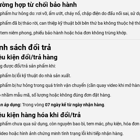
rường hợp từ chối bảo hành
phẩm hư hỏng do: rơi vỡ, ẩm ướt, cháy nổ, chập điện do đấu nối sai, sử d
phẩm đã bị tháo rời, can thiệp kỹ thuật bởi bên thứ ba không thuộc hệ t
tem niêm phong, phiếu bảo hành hoặc hóa đơn không trùng khớp.
nh sách đổi trả
ều kiện đổi/trả hàng
 được đổi/trả sản phẩm khi:
phẩm bị lỗi kỹ thuật do nhà sản xuất.
phẩm bị hư hỏng trong quá trình vận chuyển (cần quay video khi mở hàn
o nhầm mẫu mã, số lượng hoặc không đúng đơn đặt hàng.
an áp dụng:
Trong vòng
07 ngày kể từ ngày nhận hàng
.
ều kiện hàng hóa khi đổi/trả
phẩm chưa qua sử dụng, còn nguyên bao bì, tem mác, phụ kiện, hóa đơn
ideo hoặc hình ảnh chứng minh tình trạng lỗi khi tiếp nhận hàng.