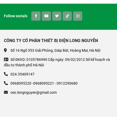
Follow socials
CÔNG TY CỔ PHẦN THIẾT BỊ ĐIỆN LONG NGUYỄN
Số 16 Ngõ 553 Giải Phóng, Giáp Bát, Hoàng Mai, Hà Nội
Số ĐKKD: 0105786990 Cấp ngày: 09/02/2012 Sở kế hoạch và
đầu tư thành phố Hà Nội
024.35409147
0968095220 -0968095221 - 0912290680
ceo.longnguyen@gmail.com