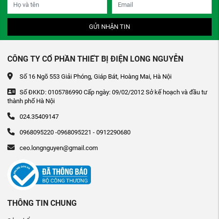
GỬI NHẬN TIN
CÔNG TY CỔ PHẦN THIẾT BỊ ĐIỆN LONG NGUYỄN
Số 16 Ngõ 553 Giải Phóng, Giáp Bát, Hoàng Mai, Hà Nội
Số ĐKKD: 0105786990 Cấp ngày: 09/02/2012 Sở kế hoạch và đầu tư
thành phố Hà Nội
024.35409147
0968095220 -0968095221 - 0912290680
ceo.longnguyen@gmail.com
THÔNG TIN CHUNG