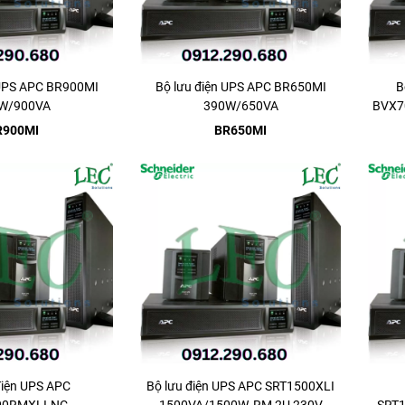
 UPS APC BR900MI
Bộ lưu điện UPS APC BR650MI
B
W/900VA
390W/650VA
BVX70
R900MI
BR650MI
điện UPS APC
Bộ lưu điện UPS APC SRT1500XLI