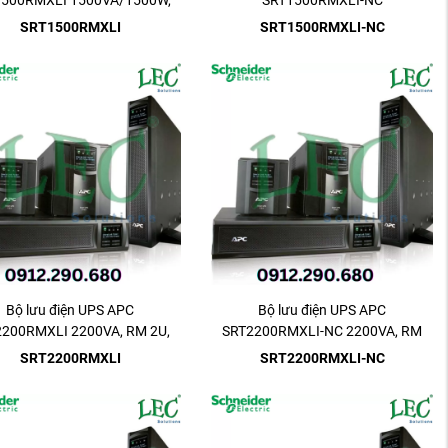
1500RMXLI 1500VA/1500W,
SRT1500RMXLI-NC
RM 2U,230V
1500VA/1500W, RM 2U,230V
SRT1500RMXLI
SRT1500RMXLI-NC
Bộ lưu điện UPS APC
Bộ lưu điện UPS APC
200RMXLI 2200VA, RM 2U,
SRT2200RMXLI-NC 2200VA, RM
230V
2U, 230V
SRT2200RMXLI
SRT2200RMXLI-NC