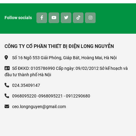
Follow socials
CÔNG TY CỔ PHẦN THIẾT BỊ ĐIỆN LONG NGUYỄN
Số 16 Ngõ 553 Giải Phóng, Giáp Bát, Hoàng Mai, Hà Nội
Số ĐKKD: 0105786990 Cấp ngày: 09/02/2012 Sở kế hoạch và
đầu tư thành phố Hà Nội
024.35409147
0968095220 -0968095221 - 0912290680
ceo.longnguyen@gmail.com