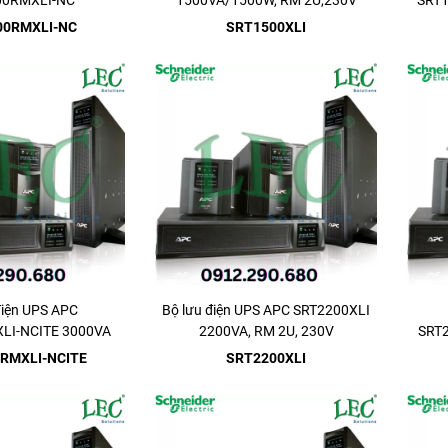
00RMXLI-NC
1500VA/1500W, RM 2U,230V
SRT
0W, RM 2U, 230V
00RMXLI-NC
SRT1500XLI
điện UPS APC
Bộ lưu điện UPS APC SRT2200XLI
LI-NCITE 3000VA
2200VA, RM 2U, 230V
SRT2
230V IEC
RMXLI-NCITE
SRT2200XLI