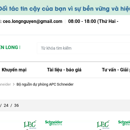
l: ceo.longnguyen@gmail.com
08:00 - 18:00 (Thứ Hai -
 LONG NGUYỄN
Khuyến mại
Tài liệu - báo giá
Tư vấn - Giải
hneider
Bộ nguồn dự phòng APC Schneider
/
24
/
36