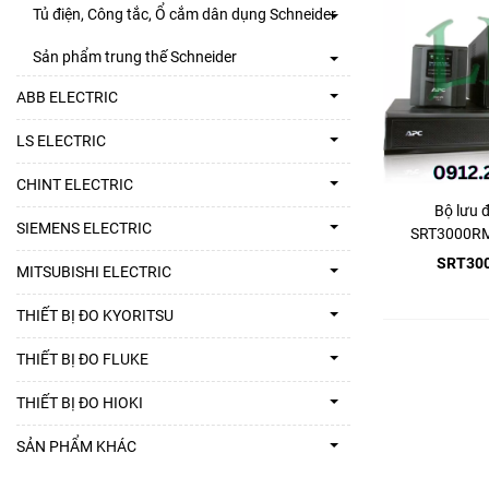
Tủ điện, Công tắc, Ổ cắm dân dụng Schneider
Sản phẩm trung thế Schneider
ABB ELECTRIC
LS ELECTRIC
CHINT ELECTRIC
Bộ lưu 
SIEMENS ELECTRIC
SRT3000RM
208/
SRT30
MITSUBISHI ELECTRIC
THIẾT BỊ ĐO KYORITSU
THIẾT BỊ ĐO FLUKE
THIẾT BỊ ĐO HIOKI
SẢN PHẨM KHÁC