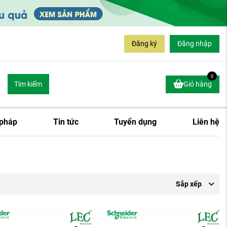
Đăng ký
Đăng nhập
0
Tìm kiếm
Giỏ hàng
 pháp
Tin tức
Tuyển dụng
Liên hệ
Sắp xếp