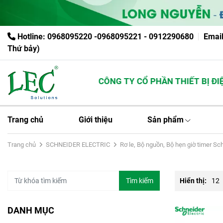
Hotline: 0968095220 -0968095221 - 0912290680
Emai
Thứ bảy)
CÔNG TY CỔ PHẦN THIẾT BỊ ĐIỆN
Trang chủ
Giới thiệu
Sản phẩm
Trang chủ
SCHNEIDER ELECTRIC
Rơ le, Bộ nguồn, Bộ hẹn giờ timer Sc
Tìm kiếm
Hiển thị:
12
DANH MỤC