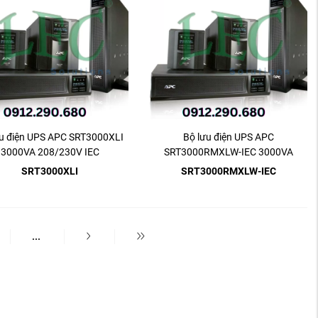
ưu điện UPS APC SRT3000XLI
Bộ lưu điện UPS APC
3000VA 208/230V IEC
SRT3000RMXLW-IEC 3000VA
208/230V IEC
SRT3000XLI
SRT3000RMXLW-IEC
...