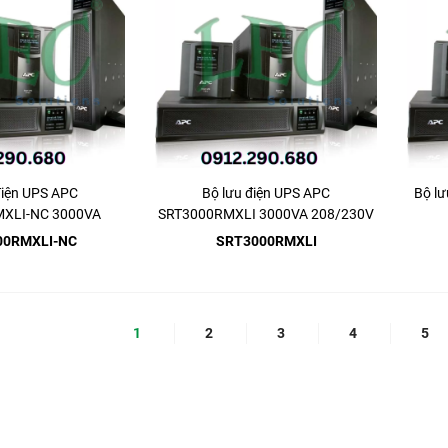
điện UPS APC
Bộ lưu điện UPS APC
Bộ l
XLI-NC 3000VA
SRT3000RMXLI 3000VA 208/230V
230V IEC
IEC
00RMXLI-NC
SRT3000RMXLI
1
2
3
4
5