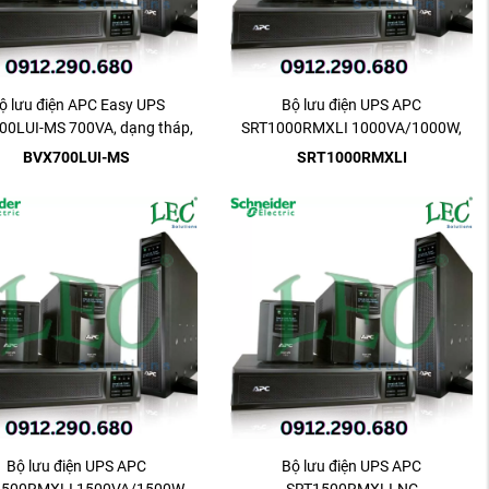
ộ lưu điện APC Easy UPS
Bộ lưu điện UPS APC
0LUI-MS 700VA, dạng tháp,
SRT1000RMXLI 1000VA/1000W,
230V, 2 ổ cắm đa ...
RM 2U, 230V
BVX700LUI-MS
SRT1000RMXLI
Bộ lưu điện UPS APC
Bộ lưu điện UPS APC