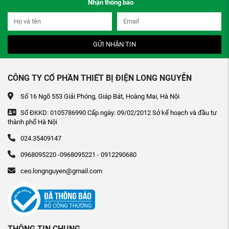
Nhận thông báo
GỬI NHẬN TIN
CÔNG TY CỔ PHẦN THIẾT BỊ ĐIỆN LONG NGUYỄN
Số 16 Ngõ 553 Giải Phóng, Giáp Bát, Hoàng Mai, Hà Nội
Số ĐKKD: 0105786990 Cấp ngày: 09/02/2012 Sở kế hoạch và đầu tư
thành phố Hà Nội
024.35409147
0968095220 -0968095221 - 0912290680
ceo.longnguyen@gmail.com
THÔNG TIN CHUNG