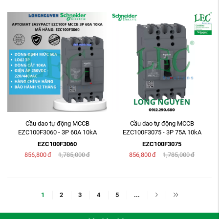
Cầu dao tự động MCCB
Cầu dao tự động MCCB
EZC100F3060 - 3P 60A 10kA
EZC100F3075 - 3P 75A 10kA
EZC100F3060
EZC100F3075
856,800
đ
1,785,000
đ
856,800
đ
1,785,000
đ
1
2
3
4
5
...