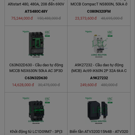
Altistart 480, 480A, 208 đến 690V
MCCB CompacT NS800N, 50kA ở
AC, nguồn ...
415VAC, 3P, cố ...
ATS480C48Y
C080N320FM
75,244,000
đ
150,488,000
đ
23,373,600
đ
48,695,000
đ
C63N32D630 - Cầu dao tự động
A9K27232 - Cầu dao tự động
MCCB NSX630N 50kA AC 3P3D
(MCB) Acti9 iK60N 2P 32A 6kA C
630A 2.3
C63N32D630
A9K27232
14,628,000
đ
30,475,000
đ
249,600
đ
480,000
đ
Khởi động từ LC1D09M7 - 3P(3
Biến tần ATV320D15N4B - ATV320