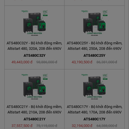
ATS480C32Y - Bộ khởi động mềm,
ATS480C25Y - Bộ khởi động mềm,
Altistart 480, 320A, 208 đến 690V
Altistart 480, 250A, 208 đến 690V
AC, nguồn ...
AC, nguồn ...
ATS480C32Y
ATS480C25Y
49,443,000
đ
98,886,000
đ
43,190,500
đ
86,381,000
đ
ATS480C21Y - Bộ khởi động mềm,
ATS480C17Y - Bộ khởi động mềm,
Altistart 480, 210A, 208 đến 690V
Altistart 480, 170A, 208 đến 690V
AC, nguồn ...
AC, nguồn ...
ATS480C21Y
ATS480C17Y
37,557,500
đ
75,115,000
đ
32,194,000
đ
64,388,000
đ