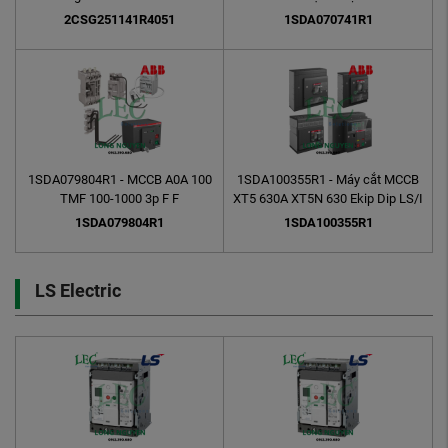
2CSG251141R4051
1SDA070741R1
1SDA079804R1 - MCCB A0A 100
1SDA100355R1 - Máy cắt MCCB
TMF 100-1000 3p F F
XT5 630A XT5N 630 Ekip Dip LS/I
In=630 3p F F
1SDA079804R1
1SDA100355R1
LS Electric