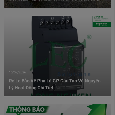
pháp luật môi trường. Bài viết tổng hợp các chỉ tiêu
phân tích cốt lõi cùng hệ thống Quy chuẩn ...
10/07/2026
Rơ Le Bảo Vệ Pha Là Gì? Cấu Tạo Và Nguyên
Lý Hoạt Động Chi Tiết