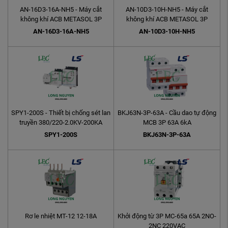
AN-16D3-16A-NH5 - Máy cắt
AN-10D3-10H-NH5 - Máy cắt
không khí ACB METASOL 3P
không khí ACB METASOL 3P
1600A 65kA drawout
1000A 65kA cố định
AN-16D3-16A-NH5
AN-10D3-10H-NH5
SPY1-200S - Thiết bị chống sét lan
BKJ63N-3P-63A - Cầu dao tự động
truyền 380/220-2.0KV-200KA
MCB 3P 63A 6kA
4W+G
SPY1-200S
BKJ63N-3P-63A
Rơ le nhiệt MT-12 12-18A
Khởi động từ 3P MC-65a 65A 2NO-
2NC 220VAC