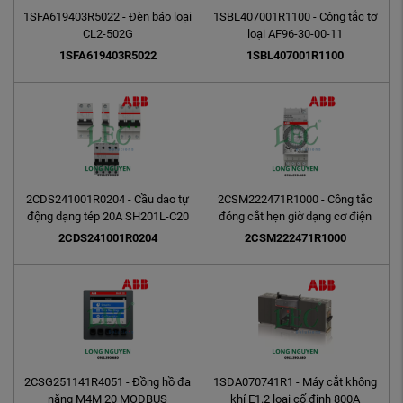
1SFA619403R5022 - Đèn báo loại
1SBL407001R1100 - Công tắc tơ
CL2-502G
loại AF96-30-00-11
1SFA619403R5022
1SBL407001R1100
2CDS241001R0204 - Cầu dao tự
2CSM222471R1000 - Công tắc
động dạng tép 20A SH201L-C20
đóng cắt hẹn giờ dạng cơ điện
AD1NO-15m
2CDS241001R0204
2CSM222471R1000
2CSG251141R4051 - Đồng hồ đa
1SDA070741R1 - Máy cắt không
năng M4M 20 MODBUS
khí E1.2 loại cố định 800A