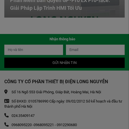
Phần Mềm Bản Quyền GP-Pro EX Pro-face:
Giải Pháp Lập Trình HMI Tối Ưu
Nhận thông báo
GỬI NHẬN TIN
CÔNG TY CỔ PHẦN THIẾT BỊ ĐIỆN LONG NGUYỄN
Số 16 Ngõ 553 Giải Phóng, Giáp Bát, Hoàng Mai, Hà Nội
Số ĐKKD: 0105786990 Cấp ngày: 09/02/2012 Sở kế hoạch và đầu tư
thành phố Hà Nội
024.35409147
0968095220 -0968095221 - 0912290680