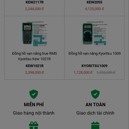
KEW2117R
KEW2055
2,244,000
đ
4,125,000
đ
Đồng hồ vạn năng true RMS
Đồng hồ vạn năng Kyoritsu 1009
Kyoritsu Kew 1021R
KEW1021R
KYORITSU1009
2,398,000
đ
1,128,000
đ
1,320,000
đ
MIỄN PHÍ
AN TOÀN
Giao hàng nội thành
Giao dịch tài chính