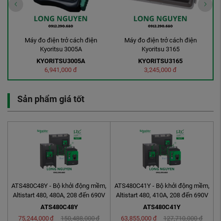
Máy đo điện trở cách điện
Ampe kìm đo dòng Kyoritsu Kew
A
Kyoritsu 3165
2200
KYORITSU3165
KEW2200
3,245,000
đ
1,793,000
đ
Sản phẩm giá tốt
ATS480C48Y - Bộ khởi động mềm,
ATS480C41Y - Bộ khởi động mềm,
Altistart 480, 480A, 208 đến 690V
Altistart 480, 410A, 208 đến 690V
AC, nguồn ...
AC, nguồn ...
ATS480C48Y
ATS480C41Y
75,244,000
đ
150,488,000
đ
63,855,000
đ
127,710,000
đ