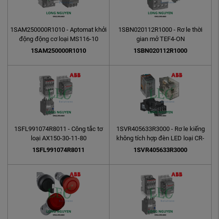
1SAM250000R1010 - Aptomat khởi
1SBN020112R1000 - Rơ le thời
động động cơ loại MS116-10
gian mở TEF4-ON
1SAM250000R1010
1SBN020112R1000
1SFL991074R8011 - Công tắc tơ
1SVR405633R3000 - Rơ le kiếng
loại AX150-30-11-80
không tích hợp đèn LED loại CR-
MX230AC4
1SFL991074R8011
1SVR405633R3000