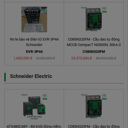
Rơ le bảo vệ điện tử EVR-3P44
C080N320FM - Cầu dao tự động
Schneider
MCCB CompacT NS800N, 50kA ở
415VAC, 3P, cố ...
EVR-3P44
C080N320FM
1,600,000
đ
2,000,000
đ
23,373,600
đ
48,695,000
đ
Schneider Electric
ATS480C48Y - Bộ khởi động mềm,
C080N320FM - Cầu dao tự động