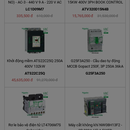
NO) - AC-3 - 440 V 9 A - 220 V AC
15KW 400V 3PH BOOK CONTROL
coil
LC1D09M7
ATV320D15N4B
335,500
đ
610,000
đ
15,765,000
đ
31,530,000
đ
Khởi động mềm ATS22C25Q 250A
G25F3A250 - Cầu dao tự động
400V 132kW
MCCB Gopact 250F, 3P 250A 36kA
có chỉnh dòng
ATS22C25Q
G25F3A250
45,635,000
đ
91,270,000
đ
Rơ le bảo vệ điện tử LT4706M7S
Máy cắt không khí NW08H13F2 -