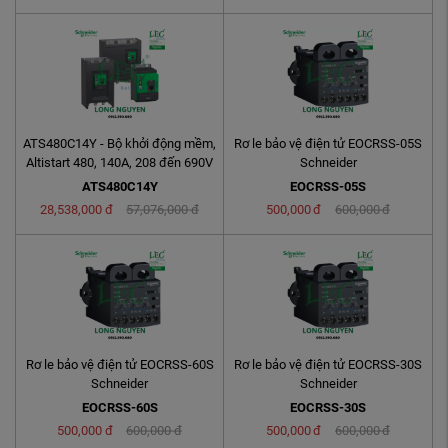
ATS480C14Y - Bộ khởi động mềm,
Rơ le bảo vệ điện tử EOCRSS-05S
Altistart 480, 140A, 208 đến 690V
Schneider
AC, nguồn ...
ATS480C14Y
EOCRSS-05S
28,538,000
đ
57,076,000
đ
500,000
đ
600,000
đ
Rơ le bảo vệ điện tử EOCRSS-60S
Rơ le bảo vệ điện tử EOCRSS-30S
Schneider
Schneider
EOCRSS-60S
EOCRSS-30S
500,000
đ
600,000
đ
500,000
đ
600,000
đ