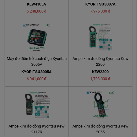
KEW4105A
KYORITSU3007A
6,248,000
đ
7,975,000
đ
Máy đo điện trở cách điện Kyoritsu
Ampe kìm đo dòng Kyoritsu Kew
3005A
2200
KYORITSU3005A
KEW2200
6,941,000
đ
1,793,000
đ
Ampe kìm đo dòng Kyoritsu Kew
Ampe kìm đo dòng Kyoritsu Kew
2117R
2055