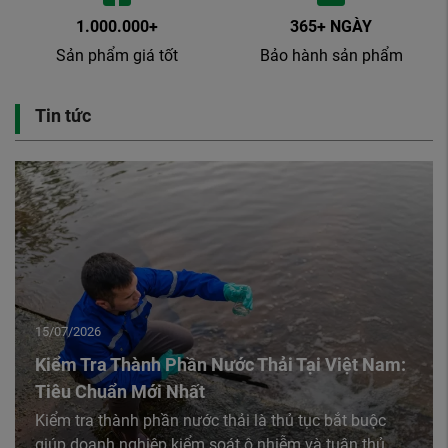
1.000.000+
365+ NGÀY
Sản phẩm giá tốt
Bảo hành sản phẩm
Tin tức
15/07/2026
Kiểm Tra Thành Phần Nước Thải Tại Việt Nam:
Tiêu Chuẩn Mới Nhất
Kiểm tra thành phần nước thải là thủ tục bắt buộc
giúp doanh nghiệp kiểm soát ô nhiễm và tuân thủ