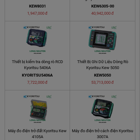
KEW8031
KEW6305-00
1,947,000
đ
40,942,000
đ
Thiết bị kiểm tra dòng rò RCD
Thiết Bị Ghi Dữ Liệu Dòng Rò
Kyoritsu 5406A
Kyoritsu Kew 5050
KYORITSU5406A
KEW5050
7,722,000
đ
53,713,000
đ
Máy đo điện trở đất Kyoritsu Kew
Máy đo điện trở cách điện Kyoritsu
4105A
3007A