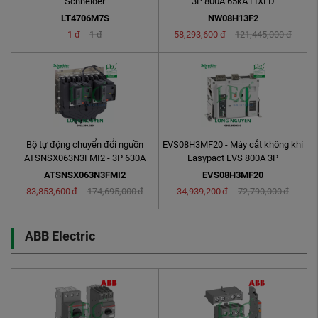
Schneider
3P 800A 65kA FIXED
LT4706M7S
NW08H13F2
1
đ
1
đ
58,293,600
đ
121,445,000
đ
Bộ tự động chuyển đổi nguồn
EVS08H3MF20 - Máy cắt không khí
ATSNSX063N3FMI2 - 3P 630A
Easypact EVS 800A 3P
50kA
65kA@440VAC type Fixed
ATSNSX063N3FMI2
EVS08H3MF20
83,853,600
đ
174,695,000
đ
34,939,200
đ
72,790,000
đ
ABB Electric