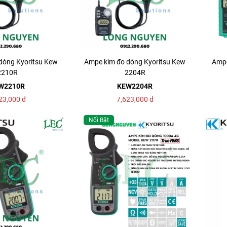
dòng Kyoritsu Kew
Ampe kìm đo dòng Kyoritsu Kew
Ampe
2210R
2204R
W2210R
KEW2204R
23,000
đ
7,623,000
đ
Nổi Bật