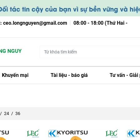
l: ceo.longnguyen@gmail.com
08:00 - 18:00 (Thứ Hai -
 NGUYỄN
Khuyến mại
Tài liệu - báo giá
Tư vấn - Giải
/
24
/
36