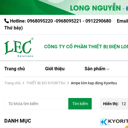
Hotline: 0968095220 -0968095221 - 0912290680
Emai
Thứ bảy)
CÔNG TY CỔ PHẦN THIẾT BỊ ĐIỆN LONG
Trang chủ
Giới thiệu
Sản phẩm
Trang chủ
THIẾT BỊ ĐO KYORITSU
Ampe kìm kẹp dòng Kyoritsu
Tìm kiếm
Hiển thị:
12
DANH MỤC