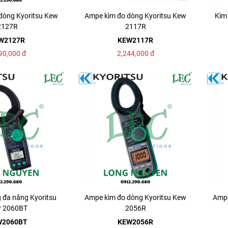
dòng Kyoritsu Kew
Ampe kìm đo dòng Kyoritsu Kew
Kìm
2127R
2117R
W2127R
KEW2117R
90,000
đ
2,244,000
đ
 đa năng Kyoritsu
Ampe kìm đo dòng Kyoritsu Kew
Ampe
 2060BT
2056R
W2060BT
KEW2056R