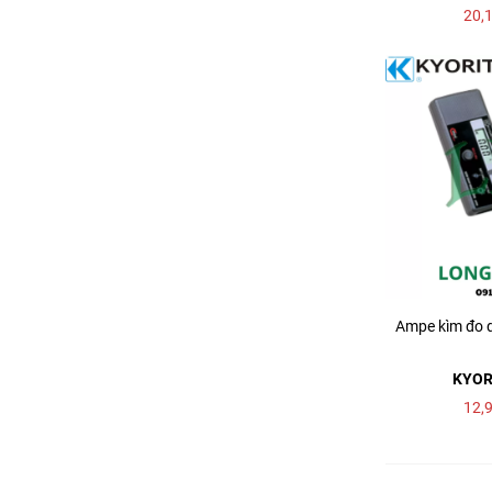
20,
Ampe kìm đo 
KYOR
12,