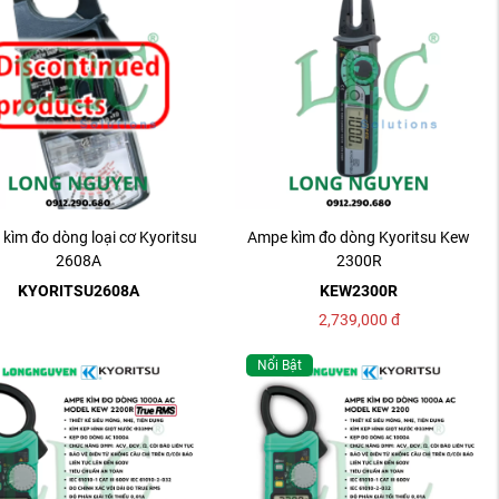
kìm đo dòng loại cơ Kyoritsu
Ampe kìm đo dòng Kyoritsu Kew
2608A
2300R
KYORITSU2608A
KEW2300R
2,739,000
đ
Nổi Bật