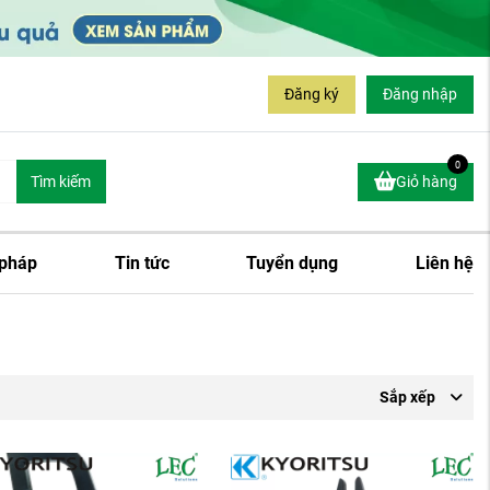
Đăng ký
Đăng nhập
0
Tìm kiếm
Giỏ hàng
 pháp
Tin tức
Tuyển dụng
Liên hệ
Sắp xếp