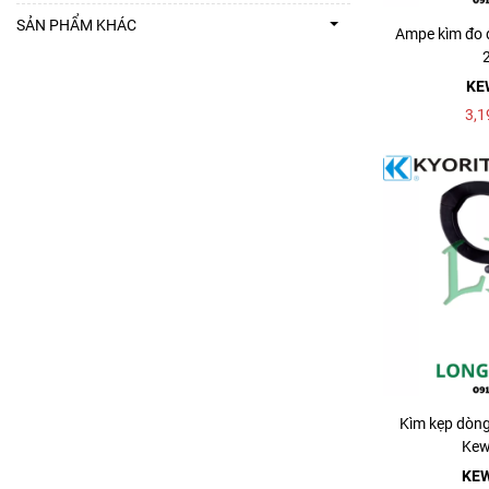
SẢN PHẨM KHÁC
Ampe kìm đo 
KE
3,1
Kìm kẹp dòng
Kew
KE