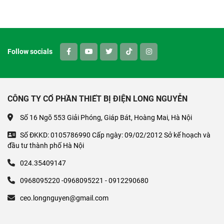
Follow socials
CÔNG TY CỔ PHẦN THIẾT BỊ ĐIỆN LONG NGUYỄN
Số 16 Ngõ 553 Giải Phóng, Giáp Bát, Hoàng Mai, Hà Nội
Số ĐKKD: 0105786990 Cấp ngày: 09/02/2012 Sở kế hoạch và
đầu tư thành phố Hà Nội
024.35409147
0968095220 -0968095221 - 0912290680
ceo.longnguyen@gmail.com