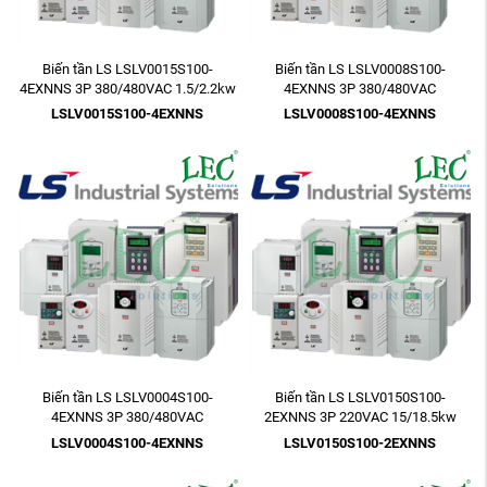
Biến tần LS LSLV0015S100-
Biến tần LS LSLV0008S100-
4EXNNS 3P 380/480VAC 1.5/2.2kw
4EXNNS 3P 380/480VAC
2HP
0.75/1.5kw 1HP
LSLV0015S100-4EXNNS
LSLV0008S100-4EXNNS
Biến tần LS LSLV0004S100-
Biến tần LS LSLV0150S100-
4EXNNS 3P 380/480VAC
2EXNNS 3P 220VAC 15/18.5kw
0.4/0.75kw 1/2HP
20HP
LSLV0004S100-4EXNNS
LSLV0150S100-2EXNNS