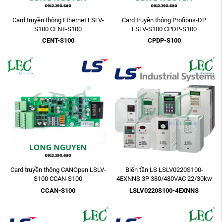
Card truyền thông Ethernet LSLV-
Card truyền thông Profibus-DP
S100 CENT-S100
LSLV-S100 CPDP-S100
CENT-S100
CPDP-S100
Card truyền thông CANOpen LSLV-
Biến tần LS LSLV0220S100-
S100 CCAN-S100
4EXNNS 3P 380/480VAC 22/30kw
30HP
CCAN-S100
LSLV0220S100-4EXNNS