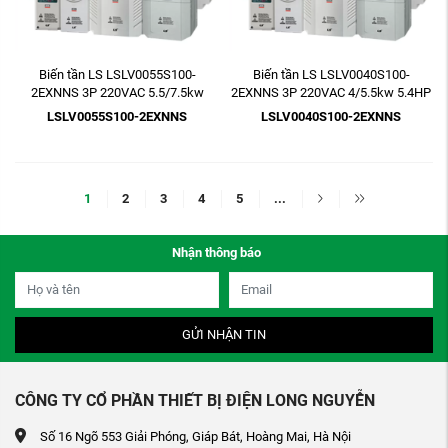
Biến tần LS LSLV0055S100-
Biến tần LS LSLV0040S100-
2EXNNS 3P 220VAC 5.5/7.5kw
2EXNNS 3P 220VAC 4/5.5kw 5.4HP
7.5HP
LSLV0055S100-2EXNNS
LSLV0040S100-2EXNNS
1
2
3
4
5
...
Nhận thông báo
GỬI NHẬN TIN
CÔNG TY CỔ PHẦN THIẾT BỊ ĐIỆN LONG NGUYỄN
Số 16 Ngõ 553 Giải Phóng, Giáp Bát, Hoàng Mai, Hà Nội