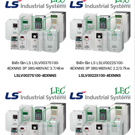
Biến tần LS LSLV0037S100-
Biến tần LS LSLV0022S100-
4EXNNS 3P 380/480VAC 3.7/4kw
4EXNNS 3P 380/480VAC 2.2/3.7kw
5HP
3HP
LSLV0037S100-4EXNNS
LSLV0022S100-4EXNNS