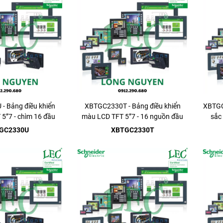
- Bảng điều khiển
XBTGC2330T - Bảng điều khiển
XBTGC
5”7 - chìm 16 đầu
màu LCD TFT 5”7 - 16 nguồn đầu
sắc
16 đầu ra.
vào/16 đầu ra.
GC2330U
XBTGC2330T