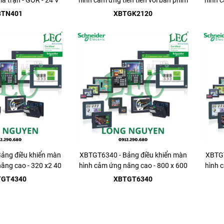
a trận - GOR - 24 V
hình cảm ứng tiên tiến với bàn phím
hình c
- 320 x ...
BTN401
XBTGK2120
ảng điều khiển màn
XBTGT6340 - Bảng điều khiển màn
XBTGT
âng cao - 320 x2 40
hình cảm ứng nâng cao - 800 x 600
hình c
l QVGA ...
pixel SVGA ...
TGT4340
XBTGT6340