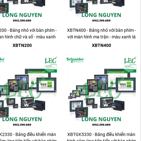
00 - Bảng nhỏ với bàn phím -
XBTN400 - Bảng nhỏ với bàn phím -
àn hình chữ và số - màu xanh
với màn hình ma trận - màu xanh lá
lá cây - 5 V
cây - 5 V
XBTN200
XBTN400
2330 - Bảng điều khiển màn
XBTGK5330 - Bảng điều khiển màn