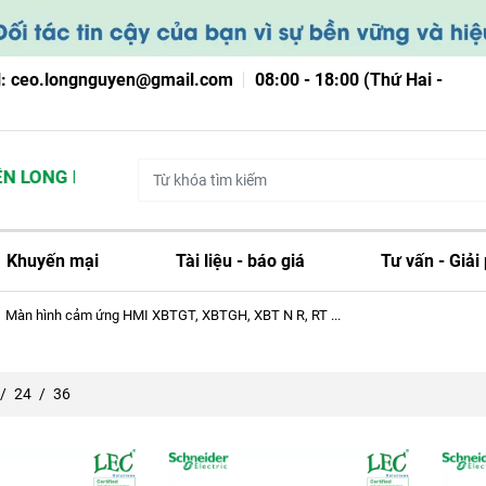
l: ceo.longnguyen@gmail.com
08:00 - 18:00 (Thứ Hai -
 LONG NGUYỄN
Khuyến mại
Tài liệu - báo giá
Tư vấn - Giải
Màn hình cảm ứng HMI XBTGT, XBTGH, XBT N R, RT ...
/
24
/
36