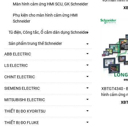
với màn hình m
Màn hình cảm ứng HMI SCU, GK Schneider
X
Phụ kiện cho màn hình cảm ứng HMI
Schneider
Tủ điện, Công tắc, Ổ cắm dân dụng Schneider
Sản phẩm trung thế Schneider
ABB ELECTRIC
LS ELECTRIC
CHINT ELECTRIC
SIEMENS ELECTRIC
XBTGT4340 - B
hình cảm ứng n
MITSUBISHI ELECTRIC
pixe
XB
THIẾT BỊ ĐO KYORITSU
THIẾT BỊ ĐO FLUKE