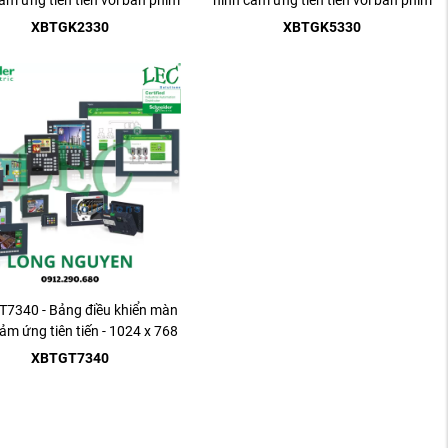
ảm ứng tiên tiến với bàn phím
hình cảm ứng tiên tiến với bàn phím
- 320 x ...
- 640 x ...
XBTGK2330
XBTGK5330
7340 - Bảng điều khiển màn
ảm ứng tiên tiến - 1024 x 768
pixel ...
XBTGT7340