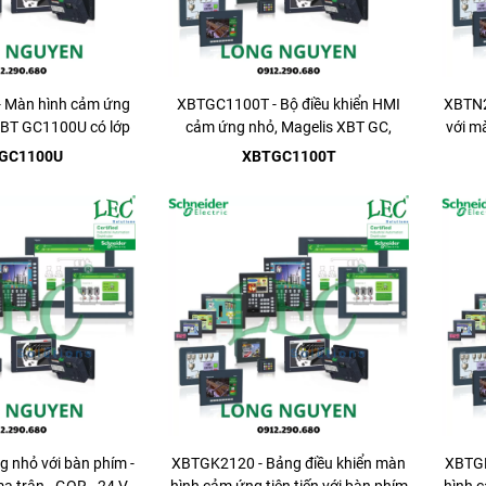
 Màn hình cảm ứng
XBTGC1100T - Bộ điều khiển HMI
XBTN2
XBT GC1100U có lớp
cảm ứng nhỏ, Magelis XBT GC,
với m
àng bảo vệ
GT/GK, bảng điều ...
GC1100U
XBTGC1100T
 nhỏ với bàn phím -
XBTGK2120 - Bảng điều khiển màn
XBTGK