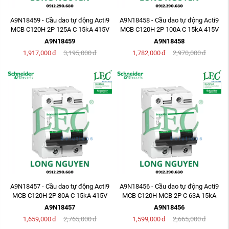
A9N18459 - Cầu dao tự động Acti9
A9N18458 - Cầu dao tự động Acti9
MCB C120H 2P 125A C 15kA 415V
MCB C120H 2P 100A C 15kA 415V
A9N18459
A9N18458
1,917,000
đ
3,195,000
đ
1,782,000
đ
2,970,000
đ
A9N18457 - Cầu dao tự động Acti9
A9N18456 - Cầu dao tự động Acti9
MCB C120H 2P 80A C 15kA 415V
MCB C120H MCB 2P C 63A 15kA
415V
A9N18457
A9N18456
1,659,000
đ
2,765,000
đ
1,599,000
đ
2,665,000
đ