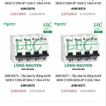
MCB C120N 4P 125A C 10kA 415V
MCB C120N 4P 100A C 10kA 415V
A9N18376
A9N18374
3,267,000
đ
5,445,000
đ
3,075,000
đ
5,125,000
đ
A9N18372 - Cầu dao tự động Acti9
A9N18371 - Cầu dao tự động Acti9
MCB C120N 4P 80A C 10kA 415V
MCB C120N MCB 4P C 63A 10kA
415V
A9N18372
A9N18371
2,985,000
đ
4,975,000
đ
2,919,000
đ
4,865,000
đ