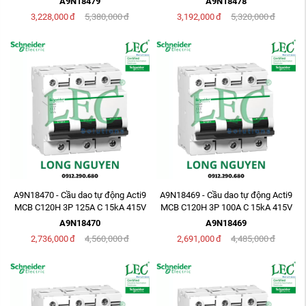
A9N18479
A9N18478
3,228,000
đ
5,380,000
đ
3,192,000
đ
5,320,000
đ
A9N18470 - Cầu dao tự động Acti9
A9N18469 - Cầu dao tự động Acti9
MCB C120H 3P 125A C 15kA 415V
MCB C120H 3P 100A C 15kA 415V
A9N18470
A9N18469
2,736,000
đ
4,560,000
đ
2,691,000
đ
4,485,000
đ