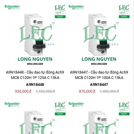
A9N18448 - Cầu dao tự động Acti9
A9N18447 - Cầu dao tự động Acti9
MCB C120H 1P 125A C 15kA
MCB C120H 1P 100A C 15kA
240/415V
240/415V
A9N18448
A9N18447
930,000
đ
1,550,000
đ
870,000
đ
1,450,000
đ