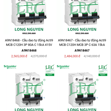
A9N18468 - Cầu dao tự động Acti9
A9N18467 - Cầu dao tự động Acti9
MCB C120H 3P 80A C 15kA 415V
MCB C120H MCB 3P C 63A 15kA
415V
A9N18468
A9N18467
2,565,000
đ
4,275,000
đ
2,484,000
đ
4,140,000
đ