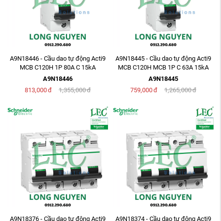
A9N18446 - Cầu dao tự động Acti9
A9N18445 - Cầu dao tự động Acti9
MCB C120H 1P 80A C 15kA
MCB C120H MCB 1P C 63A 15kA
240/415V
240/415V
A9N18446
A9N18445
813,000
đ
1,355,000
đ
759,000
đ
1,265,000
đ
A9N18376 - Cầu dao tự động Acti9
A9N18374 - Cầu dao tự động Acti9