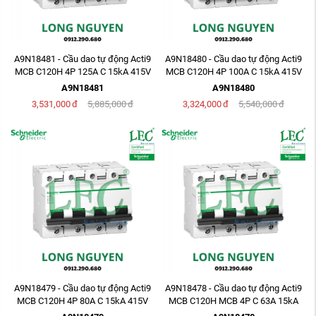
A9N18481 - Cầu dao tự động Acti9
A9N18480 - Cầu dao tự động Acti9
MCB C120H 4P 125A C 15kA 415V
MCB C120H 4P 100A C 15kA 415V
A9N18481
A9N18480
3,531,000
đ
5,885,000
đ
3,324,000
đ
5,540,000
đ
A9N18479 - Cầu dao tự động Acti9
A9N18478 - Cầu dao tự động Acti9
MCB C120H 4P 80A C 15kA 415V
MCB C120H MCB 4P C 63A 15kA
415V