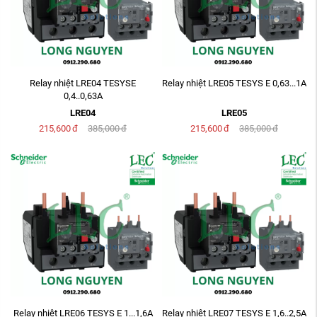
Relay nhiệt LRE04 TESYSE
Relay nhiệt LRE05 TESYS E 0,63...1A
0,4..0,63A
LRE04
LRE05
215,600
đ
385,000
đ
215,600
đ
385,000
đ
Relay nhiệt LRE06 TESYS E 1...1,6A
Relay nhiệt LRE07 TESYS E 1,6..2,5A