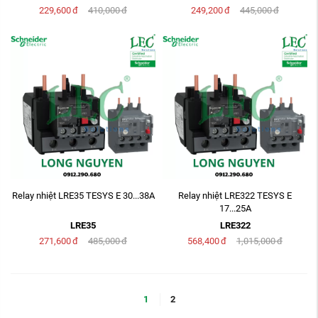
229,600
đ
410,000
đ
249,200
đ
445,000
đ
Relay nhiệt LRE35 TESYS E 30...38A
Relay nhiệt LRE322 TESYS E
17...25A
LRE35
LRE322
271,600
đ
485,000
đ
568,400
đ
1,015,000
đ
1
2