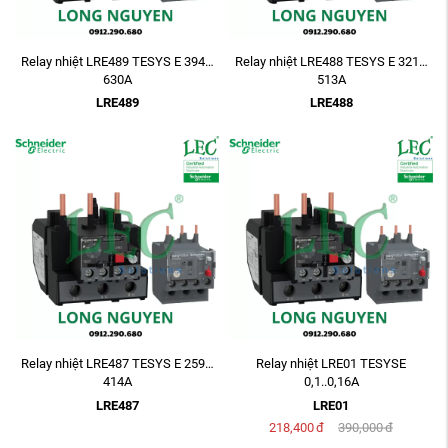
Relay nhiệt LRE489 TESYS E 394…
Relay nhiệt LRE488 TESYS E 321…
630A
513A
LRE489
LRE488
Relay nhiệt LRE487 TESYS E 259…
Relay nhiệt LRE01 TESYSE
414A
0,1..0,16A
LRE487
LRE01
218,400
đ
390,000
đ