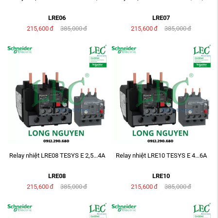
LRE06
LRE07
215,600
đ
385,000
đ
215,600
đ
385,000
đ
Relay nhiệt LRE08 TESYS E 2,5...4A
Relay nhiệt LRE10 TESYS E 4...6A
LRE08
LRE10
215,600
đ
385,000
đ
215,600
đ
385,000
đ