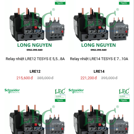
Relay nhiệt LRE12 TESYS E 5,5...8A
Relay nhiệt LRE14 TESYS E 7...10A
LRE12
LRE14
215,600
đ
385,000
đ
221,200
đ
395,000
đ