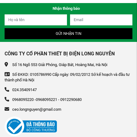
Nhận thông báo
GỬI NHẬN TIN
CÔNG TY CỔ PHẦN THIẾT BỊ ĐIỆN LONG NGUYỄN
Số 16 Ngõ 553 Giải Phóng, Giáp Bát, Hoàng Mai, Hà Nội
Số ĐKKD: 0105786990 Cấp ngày: 09/02/2012 Sở kế hoạch và đầu tư
thành phố Hà Nội
024.35409147
0968095220 -0968095221 - 0912290680
ceo.longnguyen@gmail.com