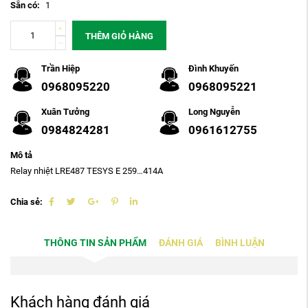
Sẵn có:
1
THÊM GIỎ HÀNG
Trần Hiệp
Đình Khuyến
0968095220
0968095221
Xuân Tưởng
Long Nguyễn
0984824281
0961612755
Mô tả
Relay nhiệt LRE487 TESYS E 259…414A
Chia sẻ:
THÔNG TIN SẢN PHẨM
ĐÁNH GIÁ
BÌNH LUẬN
Khách hàng đánh giá