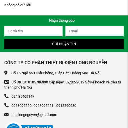
Không có dữ liệu
Nhận thông báo
GỬI NHẬN TIN
CÔNG TY CỔ PHẦN THIẾT BỊ ĐIỆN LONG NGUYỄN
Số 16 Ngõ 553 Giải Phóng, Giáp Bát, Hoàng Mai, Hà Nội
Số ĐKKD: 0105786990 Cấp ngày: 09/02/2012 Sở kế hoạch và đầu tư
thành phố Hà Nội
024.35409147
0968095220 -0968095221 - 0912290680
ceo.longnguyen@gmail.com