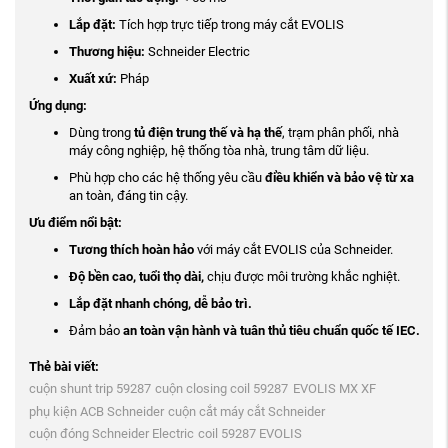
Lắp đặt:
Tích hợp trực tiếp trong máy cắt EVOLIS
Thương hiệu:
Schneider Electric
Xuất xứ:
Pháp
Ứng dụng:
Dùng trong
tủ điện trung thế và hạ thế
, trạm phân phối, nhà
máy công nghiệp, hệ thống tòa nhà, trung tâm dữ liệu.
Phù hợp cho các hệ thống yêu cầu
điều khiển và bảo vệ từ xa
an toàn, đáng tin cậy.
Ưu điểm nổi bật:
Tương thích hoàn hảo
với máy cắt EVOLIS của Schneider.
Độ bền cao, tuổi thọ dài,
chịu được môi trường khắc nghiệt.
Lắp đặt nhanh chóng, dễ bảo trì.
Đảm bảo
an toàn vận hành và tuân thủ tiêu chuẩn quốc tế IEC.
Thẻ bài viết:
cuộn shunt trip 59287
cuộn closing coil 59287
EVOLIS MX XF
phụ kiện ACB Schneider
cuộn cắt máy cắt Schneider
cuộn đóng Schneider Electric
coil 59287 EVOLIS