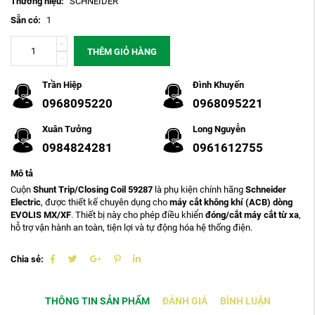
Thương hiệu:
SCHNEIDER
Sẵn có:
1
THÊM GIỎ HÀNG
Trần Hiệp
Đình Khuyến
0968095220
0968095221
Xuân Tưởng
Long Nguyễn
0984824281
0961612755
Mô tả
Cuộn
Shunt Trip/Closing Coil 59287
là phụ kiện chính hãng
Schneider
Electric
, được thiết kế chuyên dụng cho
máy cắt không khí (ACB) dòng
EVOLIS MX/XF
. Thiết bị này cho phép điều khiển
đóng/cắt máy cắt từ xa
,
hỗ trợ vận hành an toàn, tiện lợi và tự động hóa hệ thống điện.
Chia sẻ:
THÔNG TIN SẢN PHẨM
ĐÁNH GIÁ
BÌNH LUẬN