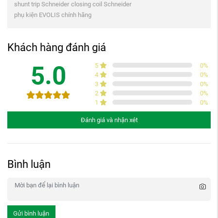
shunt trip Schneider
closing coil Schneider
phụ kiện EVOLIS chính hãng
Khách hàng đánh giá
5.0
5
0
%
4
0
%
3
0
%
2
0
%
1
0
%
Đánh giá và nhận xét
Bình luận
Gửi bình luận