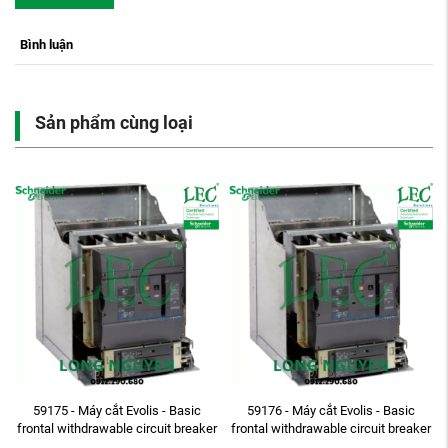
Bình luận
Sản phẩm cùng loại
ừ
59175 - Máy cắt Evolis - Basic
59176 - Máy cắt Evolis - Basic
z
frontal withdrawable circuit breaker
frontal withdrawable circuit breaker
: 7.2 ...
: 7.2 ...