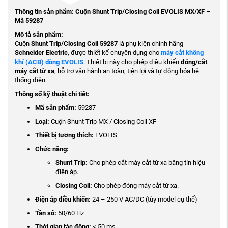
Thông tin sản phẩm: Cuộn Shunt Trip/Closing Coil EVOLIS MX/XF –
Mã 59287
Mô tả sản phẩm:
Cuộn
Shunt Trip/Closing Coil 59287
là phụ kiện chính hãng
Schneider Electric
, được thiết kế chuyên dụng cho
máy cắt không
khí (ACB) dòng EVOLIS
. Thiết bị này cho phép điều khiển
đóng/cắt
máy cắt từ xa
, hỗ trợ vận hành an toàn, tiện lợi và tự động hóa hệ
thống điện.
Thông số kỹ thuật chi tiết:
Mã sản phẩm:
59287
Loại:
Cuộn Shunt Trip MX / Closing Coil XF
Thiết bị tương thích:
EVOLIS
Chức năng:
Shunt Trip:
Cho phép cắt máy cắt từ xa bằng tín hiệu
điện áp.
Closing Coil:
Cho phép đóng máy cắt từ xa.
Điện áp điều khiển:
24 – 250 V AC/DC (tùy model cụ thể)
Tần số:
50/60 Hz
Thời gian tác động:
< 50 ms