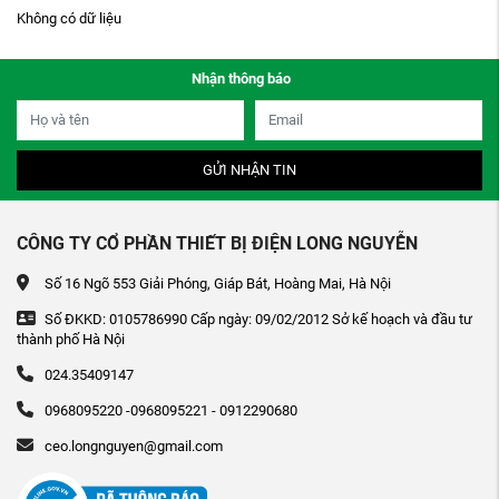
Không có dữ liệu
Nhận thông báo
GỬI NHẬN TIN
CÔNG TY CỔ PHẦN THIẾT BỊ ĐIỆN LONG NGUYỄN
Số 16 Ngõ 553 Giải Phóng, Giáp Bát, Hoàng Mai, Hà Nội
Số ĐKKD: 0105786990 Cấp ngày: 09/02/2012 Sở kế hoạch và đầu tư
thành phố Hà Nội
024.35409147
0968095220 -0968095221 - 0912290680
ceo.longnguyen@gmail.com