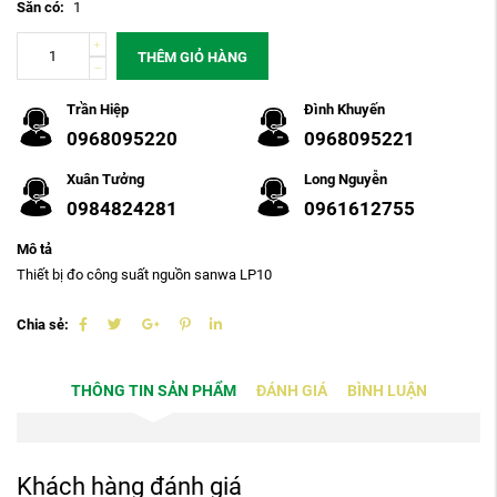
Sẵn có:
1
THÊM GIỎ HÀNG
Trần Hiệp
Đình Khuyến
0968095220
0968095221
Xuân Tưởng
Long Nguyễn
0984824281
0961612755
Mô tả
Thiết bị đo công suất nguồn sanwa LP10
Chia sẻ:
THÔNG TIN SẢN PHẨM
ĐÁNH GIÁ
BÌNH LUẬN
Khách hàng đánh giá