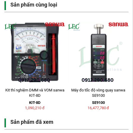
Sản phẩm cùng loại
a
Kit thí nghiệm DMM và VOM sanwa
Máy đo tốc độ vòng quay sanwa
KIT-8D
SE9100
KIT-8D
SE9100
1,090,210
đ
16,477,780
đ
Sản phẩm đã xem