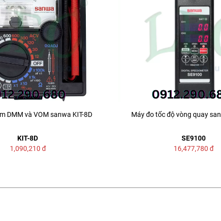
hiệm DMM và VOM sanwa KIT-8D
Máy đo tốc độ vòng quay sa
KIT-8D
SE9100
1,090,210
đ
16,477,780
đ