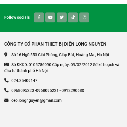
Follow socials
CÔNG TY CỔ PHẦN THIẾT BỊ ĐIỆN LONG NGUYỄN
Số 16 Ngõ 553 Giải Phóng, Giáp Bát, Hoàng Mai, Hà Nội
Số ĐKKD: 0105786990 Cấp ngày: 09/02/2012 Sở kế hoạch và
đầu tư thành phố Hà Nội
024.35409147
0968095220 -0968095221 - 0912290680
ceo.longnguyen@gmail.com