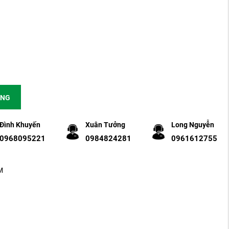
ÀNG
Đình Khuyến
Xuân Tưởng
Long Nguyễn
0968095221
0984824281
0961612755
M