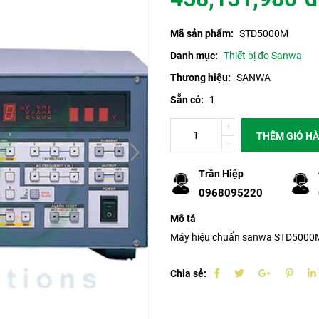
Mã sản phẩm:
STD5000M
Danh mục:
Thiết bị đo Sanwa
Thương hiệu:
SANWA
Sẵn có:
1
THÊM GIỎ H
Trần Hiệp
0968095220
Mô tả
Máy hiệu chuẩn sanwa STD5000
Chia sẻ: