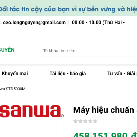
l: ceo.longnguyen@gmail.com
08:00 - 18:00 (Thứ Hai -
ỄN
Khuyến mại
Tài liệu - báo giá
Tư vấn - Giải
anwa STD5000M
Máy hiệu chuẩ
458,151,980
đ