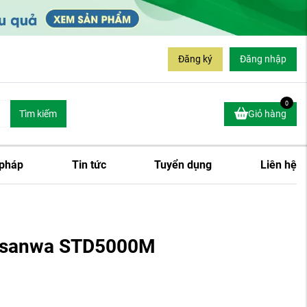
Đăng ký
Đăng nhập
0
Tìm kiếm
Giỏ hàng
 pháp
Tin tức
Tuyển dụng
Liên hệ
n sanwa STD5000M