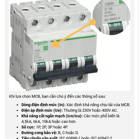
Khi lựa chọn MCB, bạn cần chú ý đến các thông số sau:
Dòng điện định mức (In):
Xác định khả năng chịu tải của MCB.
Điện áp định mức (Ue):
Thường là 230V hoặc 400V AC.
Khả năng cắt ngắn mạch (Icn/Icu):
Các mức phổ biến là
4,5kA, 6kA, 10kA hoặc cao hơn.
Số cực:
1P, 2P, 3P hoặc 4P.
Đường cong bảo vệ:
B, C hoặc D.
Tiêu chuẩn sản xuất:
IEC 60898-1 hoặc IEC 60947-2.