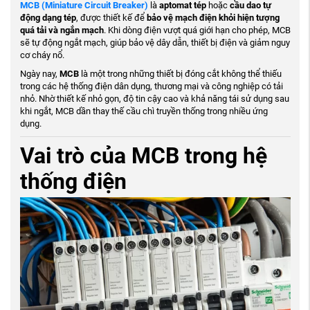
MCB (Miniature Circuit Breaker)
là
aptomat tép
hoặc
cầu dao tự
động dạng tép
, được thiết kế để
bảo vệ mạch điện khỏi hiện tượng
quá tải và ngắn mạch
. Khi dòng điện vượt quá giới hạn cho phép, MCB
sẽ tự động ngắt mạch, giúp bảo vệ dây dẫn, thiết bị điện và giảm nguy
cơ cháy nổ.
Ngày nay,
MCB
là một trong những thiết bị đóng cắt không thể thiếu
trong các hệ thống điện dân dụng, thương mại và công nghiệp có tải
nhỏ. Nhờ thiết kế nhỏ gọn, độ tin cậy cao và khả năng tái sử dụng sau
khi ngắt, MCB dần thay thế cầu chì truyền thống trong nhiều ứng
dụng.
Vai trò của MCB trong hệ
thống điện