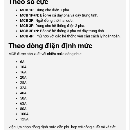
Theo số cực
MCB 1P:
Dùng cho điện 1 pha.
MCB 1P+N:
Bảo vệ cả dây pha và dây trung tính.
MCB 2P:
Ngắt đồng thời hai cực.
MCB 3P:
Dùng cho hệ thống điện 3 pha.
MCB 3P+N:
Bảo vệ hệ thống 3 pha có dây trung tính.
MCB 4P:
Phù hợp với các hệ thống yêu cầu cách ly hoàn toàn.
Theo dòng điện định mức
MCB được sản xuất với nhiều mức dòng như:
6A
10A
16A
20A
25A
32A
40A
50A
63A
80A
100A
125A
Việc lựa chọn dòng định mức cần phù hợp với công suất tải và tiết