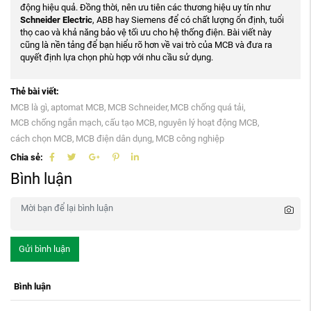
động hiệu quả. Đồng thời, nên ưu tiên các thương hiệu uy tín như
Schneider Electric
, ABB hay Siemens để có chất lượng ổn định, tuổi
thọ cao và khả năng bảo vệ tối ưu cho hệ thống điện. Bài viết này
cũng là nền tảng để bạn hiểu rõ hơn về vai trò của MCB và đưa ra
quyết định lựa chọn phù hợp với nhu cầu sử dụng.
Thẻ bài viết:
MCB là gì,
aptomat MCB,
MCB Schneider,
MCB chống quá tải,
MCB chống ngắn mạch,
cấu tạo MCB,
nguyên lý hoạt động MCB,
cách chọn MCB,
MCB điện dân dụng,
MCB công nghiệp
Chia sẻ:
Bình luận
Gửi bình luận
Bình luận