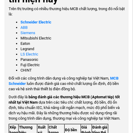
Trên thị trường có nhiều thương hiệu MCB chất lượng, trong đó nổi bật
là:
Schneider Electric
ABB
Siemens
Mitsubishi Electric
Eaton
Legrand
LS Electric
Panasonic
Fuji Electric
CHINT
Đối với các công trình dân dụng và công nghiệp tại Việt Nam,
MCB
Schneider
luôn được đánh giá cao nhờ chất lượng ổn định, độ bền
cao và hệ sinh thái thiết bị điện đồng bộ.
Dưới đây là
bảng đánh giá các thương hiệu MCB (Aptomat tép) tốt
nhất tại Việt Nam
dựa trên các tiêu chí: chất lượng, độ bền, độ ổn
định, tiêu chuẩn IEC, khả năng cắt ngắn mạch, mức độ phổ biến và
dịch vụ hậu mãi. Đây là những thương hiệu được sử dụng rộng rãi
trong công trình dân dụng, thương mại và công nghiệp tại Việt Nam.
Xếp
Thương
Xuất
Chất
Giá
Đánh giá
Độ bền
hạng
hiệu
xứ
lượng
thành
tổng thể