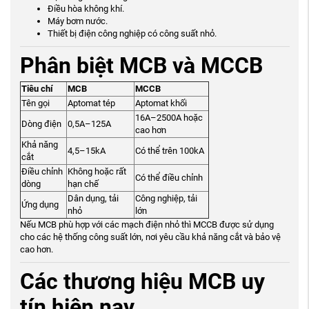
Điều hòa không khí.
Máy bơm nước.
Thiết bị điện công nghiệp có công suất nhỏ.
Phân biệt MCB và MCCB
Tiêu chí
MCB
MCCB
Tên gọi
Aptomat tép
Aptomat khối
16A–2500A hoặc
Dòng điện
0,5A–125A
cao hơn
Khả năng
4,5–15kA
Có thể trên 100kA
cắt
Điều chỉnh
Không hoặc rất
Có thể điều chỉnh
dòng
hạn chế
Dân dụng, tải
Công nghiệp, tải
Ứng dụng
nhỏ
lớn
Nếu MCB phù hợp với các mạch điện nhỏ thì MCCB được sử dụng
cho các hệ thống công suất lớn, nơi yêu cầu khả năng cắt và bảo vệ
cao hơn.
Các thương hiệu MCB uy
tín hiện nay