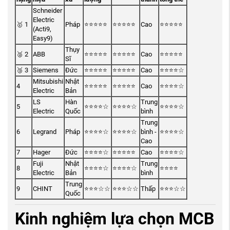
Schneider
Electric
🥇 1
Pháp
⭐⭐⭐⭐⭐
⭐⭐⭐⭐⭐
Cao
⭐⭐⭐⭐⭐
(Acti9,
Easy9)
Thụy
🥈 2
ABB
⭐⭐⭐⭐⭐
⭐⭐⭐⭐⭐
Cao
⭐⭐⭐⭐⭐
Sĩ
🥉 3
Siemens
Đức
⭐⭐⭐⭐⭐
⭐⭐⭐⭐⭐
Cao
⭐⭐⭐⭐☆
Mitsubishi
Nhật
4
⭐⭐⭐⭐⭐
⭐⭐⭐⭐⭐
Cao
⭐⭐⭐⭐☆
Electric
Bản
LS
Hàn
Trung
5
⭐⭐⭐⭐☆
⭐⭐⭐⭐☆
⭐⭐⭐⭐☆
Electric
Quốc
bình
Trung
6
Legrand
Pháp
⭐⭐⭐⭐☆
⭐⭐⭐⭐☆
bình -
⭐⭐⭐⭐☆
Cao
7
Hager
Đức
⭐⭐⭐⭐☆
⭐⭐⭐⭐⭐
Cao
⭐⭐⭐⭐☆
Fuji
Nhật
Trung
8
⭐⭐⭐⭐☆
⭐⭐⭐⭐☆
⭐⭐⭐⭐
Electric
Bản
bình
Trung
9
CHINT
⭐⭐⭐☆☆
⭐⭐⭐☆☆
Thấp
⭐⭐⭐☆☆
Quốc
Kinh nghiệm lựa chọn MCB