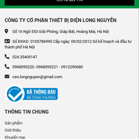
CÔNG TY CỔ PHẦN THIẾT BỊ ĐIỆN LONG NGUYỄN
Số 16 Ngõ 553 Giải Phóng, Giáp Bát, Hoàng Mai, Hà Nội
Số ĐKKD: 0105786990 Cấp ngày: 09/02/2012 Sở kế hoạch và đầu tư
thành phố Hà Nội
024.35409147
0968095220 -0968095221 - 0912290680
ceo.longnguyen@gmail.com
THÔNG TIN CHUNG
Sản phẩm
Giới thiệu
Khuyến mại