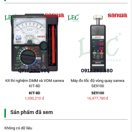
a
Kit thí nghiệm DMM và VOM sanwa
Máy đo tốc độ vòng quay sanwa
KIT-8D
SE9100
KIT-8D
SE9100
1,090,210
đ
16,477,780
đ
Sản phẩm đã xem
Không có dữ liệu