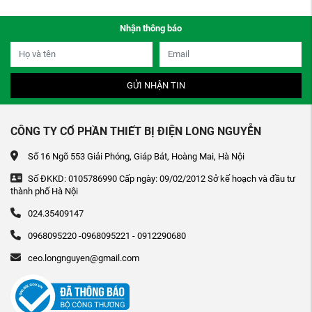
Nhận thông báo
GỬI NHẬN TIN
CÔNG TY CỔ PHẦN THIẾT BỊ ĐIỆN LONG NGUYỄN
Số 16 Ngõ 553 Giải Phóng, Giáp Bát, Hoàng Mai, Hà Nội
Số ĐKKD: 0105786990 Cấp ngày: 09/02/2012 Sở kế hoạch và đầu tư
thành phố Hà Nội
024.35409147
0968095220 -0968095221 - 0912290680
ceo.longnguyen@gmail.com