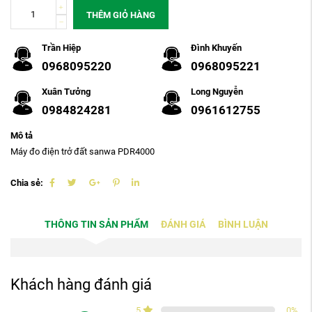
THÊM GIỎ HÀNG
Trần Hiệp
Đình Khuyến
0968095220
0968095221
Xuân Tưởng
Long Nguyễn
0984824281
0961612755
Mô tả
Máy đo điện trở đất sanwa PDR4000
Chia sẻ:
THÔNG TIN SẢN PHẨM
ĐÁNH GIÁ
BÌNH LUẬN
Khách hàng đánh giá
5
0
%