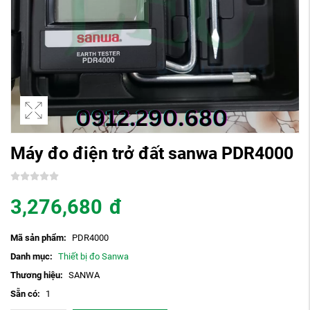
Máy đo điện trở đất sanwa PDR4000
3,276,680
đ
Mã sản phẩm:
PDR4000
Danh mục:
Thiết bị đo Sanwa
Thương hiệu:
SANWA
Sẵn có:
1