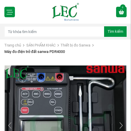
0
Tìm kiếm
Trang chủ
SẢN PHẨM KHÁC
Thiết bị đo Sanwa
Máy đo điện trở đất sanwa PDR4000