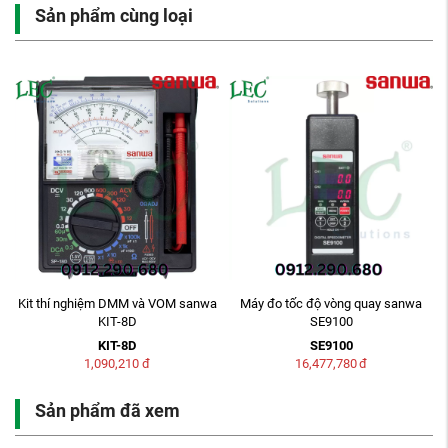
Sản phẩm cùng loại
a
Kit thí nghiệm DMM và VOM sanwa
Máy đo tốc độ vòng quay sanwa
KIT-8D
SE9100
KIT-8D
SE9100
1,090,210
đ
16,477,780
đ
Sản phẩm đã xem