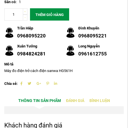
Sẵn có:
1
THÊM GIỎ HÀNG
Trần Hiệp
Đình Khuyến
0968095220
0968095221
Xuân Tưởng
Long Nguyễn
0984824281
0961612755
Mô tả
Máy đo điện trở cách điện sanwa HG561H
Chia sẻ:
THÔNG TIN SẢN PHẨM
ĐÁNH GIÁ
BÌNH LUẬN
Khách hàng đánh giá