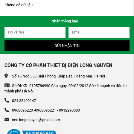
Không có dữ liệu
Nhận thông báo
GỬI NHẬN TIN
CÔNG TY CỔ PHẦN THIẾT BỊ ĐIỆN LONG NGUYỄN
Số 16 Ngõ 553 Giải Phóng, Giáp Bát, Hoàng Mai, Hà Nội
Số ĐKKD: 0105786990 Cấp ngày: 09/02/2012 Sở kế hoạch và đầu tư
thành phố Hà Nội
024.35409147
0968095220 -0968095221 - 0912290680
ceo.longnguyen@gmail.com