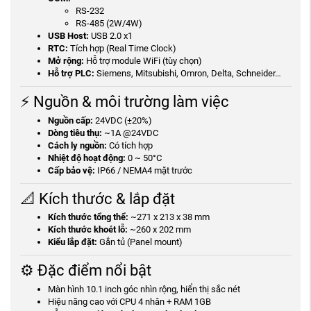
RS-232
RS-485 (2W/4W)
USB Host:
USB 2.0 x1
RTC:
Tích hợp (Real Time Clock)
Mở rộng:
Hỗ trợ module WiFi (tùy chọn)
Hỗ trợ PLC:
Siemens, Mitsubishi, Omron, Delta, Schneider…
⚡ Nguồn & môi trường làm việc
Nguồn cấp:
24VDC (±20%)
Dòng tiêu thụ:
~1A @24VDC
Cách ly nguồn:
Có tích hợp
Nhiệt độ hoạt động:
0 ~ 50°C
Cấp bảo vệ:
IP66 / NEMA4 mặt trước
📐 Kích thước & lắp đặt
Kích thước tổng thể:
~271 x 213 x 38 mm
Kích thước khoét lỗ:
~260 x 202 mm
Kiểu lắp đặt:
Gắn tủ (Panel mount)
⚙️ Đặc điểm nổi bật
Màn hình 10.1 inch góc nhìn rộng, hiển thị sắc nét
Hiệu năng cao với CPU 4 nhân + RAM 1GB