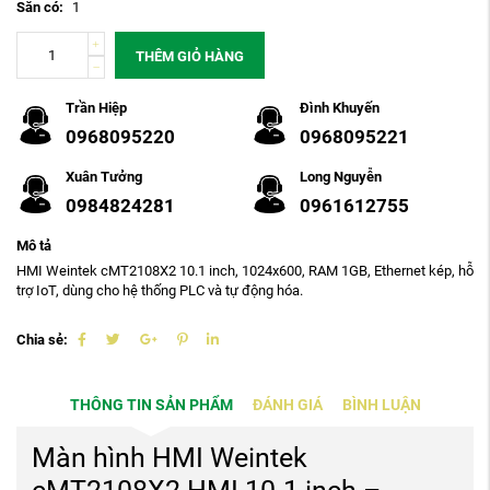
Sẵn có:
1
THÊM GIỎ HÀNG
Trần Hiệp
Đình Khuyến
0968095220
0968095221
Xuân Tưởng
Long Nguyễn
0984824281
0961612755
Mô tả
HMI Weintek cMT2108X2 10.1 inch, 1024x600, RAM 1GB, Ethernet kép, hỗ
trợ IoT, dùng cho hệ thống PLC và tự động hóa.
Chia sẻ:
THÔNG TIN SẢN PHẨM
ĐÁNH GIÁ
BÌNH LUẬN
Màn hình HMI
Weintek