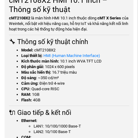
cMT2108X2 HMI 10.1 inch
–
Thông số kỹ thuật
cMT2108X2
là màn hình HMI 10.1 inch thuộc dòng
cMT X Series
của
Weintek, nổi bật với hiệu năng cao, hỗ trợ IoT và khả năng kết nối linh
hoạt trong các hệ thống tự động hóa hiện đại.
🔧 Thông số kỹ thuật chính
Model:
cMT2108X2
Loại thiết bị:
HMI (Human Machine Interface)
Kích thước màn hình:
10.1 inch WVA TFT LCD
Độ phân giải:
1024 x 600 pixels
Màu sắc hiển thị:
16.7 triệu màu
Độ sáng:
~350 cd/m²
Cảm ứng:
Điện trở 4-wire
CPU:
Quad-core RISC
RAM:
1GB
Flash:
4GB
🔌 Giao tiếp & kết nối
Ethernet:
LAN1: 10/100/1000 Base-T
LAN2: 10/100 Base-T
COM: