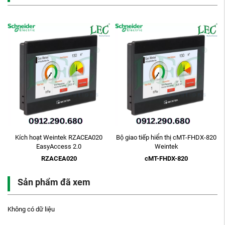
ch hoạt Weintek RZACEA020
Bộ giao tiếp hiển thị cMT-FHDX-820
Màn hìn
EasyAccess 2.0
Weintek
RZACEA020
cMT-FHDX-820
Sản phẩm đã xem
Không có dữ liệu