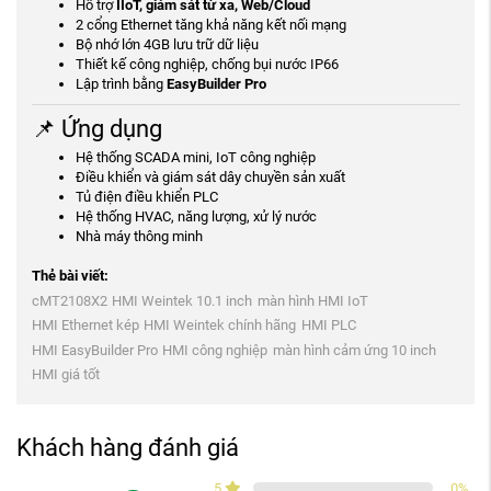
Hỗ trợ
IIoT, giám sát từ xa, Web/Cloud
2 cổng Ethernet tăng khả năng kết nối mạng
Bộ nhớ lớn 4GB lưu trữ dữ liệu
Thiết kế công nghiệp, chống bụi nước IP66
Lập trình bằng
EasyBuilder Pro
📌 Ứng dụng
Hệ thống SCADA mini, IoT công nghiệp
Điều khiển và giám sát dây chuyền sản xuất
Tủ điện điều khiển PLC
Hệ thống HVAC, năng lượng, xử lý nước
Nhà máy thông minh
Thẻ bài viết:
cMT2108X2
HMI Weintek 10.1 inch
màn hình HMI IoT
HMI Ethernet kép
HMI Weintek chính hãng
HMI PLC
HMI EasyBuilder Pro
HMI công nghiệp
màn hình cảm ứng 10 inch
HMI giá tốt
Khách hàng đánh giá
5
0
%