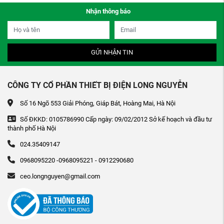
Nhận thông báo
GỬI NHẬN TIN
CÔNG TY CỔ PHẦN THIẾT BỊ ĐIỆN LONG NGUYỄN
Số 16 Ngõ 553 Giải Phóng, Giáp Bát, Hoàng Mai, Hà Nội
Số ĐKKD: 0105786990 Cấp ngày: 09/02/2012 Sở kế hoạch và đầu tư
thành phố Hà Nội
024.35409147
0968095220 -0968095221 - 0912290680
ceo.longnguyen@gmail.com