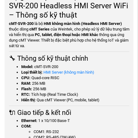
SVR-200 Headless HMI Server WiFi
– Thông số kỹ thuật
cMT-SVR-200
là bộ
HMI không màn hình (Headless HMI Server)
thuộc dòng
cMT Series
của Weintek, cho phép xử lý dữ liệu trung tâm
và hiển thị qua
PC, tablet, điện thoại hoặc HMI khác
thông qua ứng
dụng cMT Viewer. Thiết bị đặc biệt phù hợp cho hệ thống IoT và giám
sát từ xa.
🔧 Thông số kỹ thuật chính
Model:
cMT-SVR-200
Loại thiết bị:
HMI Server (không màn hình)
CPU:
Quad-core RISC
RAM:
256 MB
Flash:
256 MB
RTC:
Tích hợp (Real Time Clock)
Hiển thị:
Qua cMT Viewer (PC, mobile, tablet)
🔌 Giao tiếp & kết nối
Ethernet:
1 x 10/100 Base-T
COM:
COM1: RS-232
COM2: RS-485 (2W/4W)