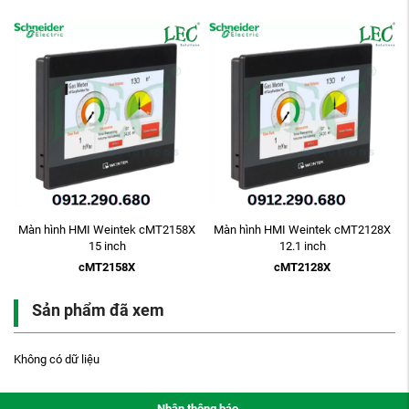
0
Màn hình HMI Weintek cMT2158X
Màn hình HMI Weintek cMT2128X
15 inch
12.1 inch
cMT2158X
cMT2128X
Sản phẩm đã xem
Không có dữ liệu
Nhận thông báo