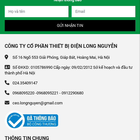
GỬI NHẬN TIN
CÔNG TY CỔ PHẦN THIẾT BỊ ĐIỆN LONG NGUYỄN
Số 16 Ngõ 553 Giải Phóng, Giáp Bát, Hoàng Mai, Hà Nội
Số ĐKKD: 0105786990 Cấp ngày: 09/02/2012 Sở kế hoạch và đầu tư
thành phố Hà Nội
024.35409147
0968095220 -0968095221 - 0912290680
ceo.longnguyen@gmail.com
THÔNG TIN CHUNG