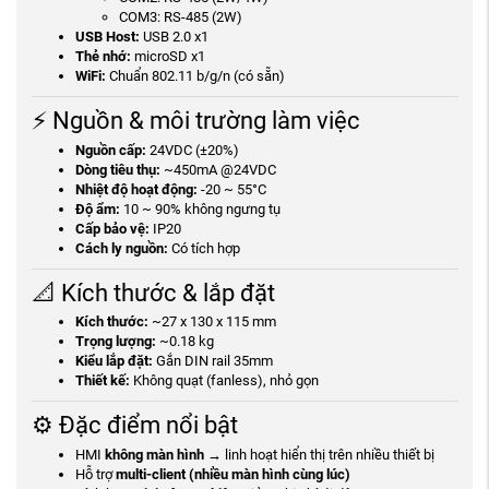
COM3: RS-485 (2W)
USB Host:
USB 2.0 x1
Thẻ nhớ:
microSD x1
WiFi:
Chuẩn 802.11 b/g/n (có sẵn)
⚡ Nguồn & môi trường làm việc
Nguồn cấp:
24VDC (±20%)
Dòng tiêu thụ:
~450mA @24VDC
Nhiệt độ hoạt động:
-20 ~ 55°C
Độ ẩm:
10 ~ 90% không ngưng tụ
Cấp bảo vệ:
IP20
Cách ly nguồn:
Có tích hợp
📐 Kích thước & lắp đặt
Kích thước:
~27 x 130 x 115 mm
Trọng lượng:
~0.18 kg
Kiểu lắp đặt:
Gắn DIN rail 35mm
Thiết kế:
Không quạt (fanless), nhỏ gọn
⚙️ Đặc điểm nổi bật
HMI
không màn hình
→ linh hoạt hiển thị trên nhiều thiết bị
Hỗ trợ
multi-client (nhiều màn hình cùng lúc)