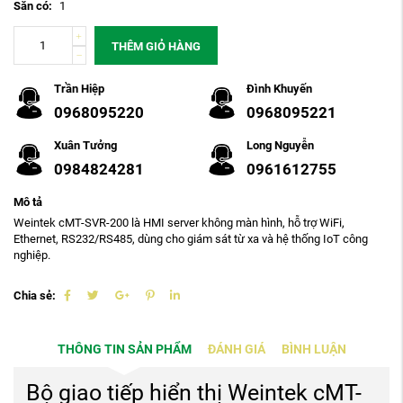
Sẵn có:
1
THÊM GIỎ HÀNG
Trần Hiệp
Đình Khuyến
0968095220
0968095221
Xuân Tưởng
Long Nguyễn
0984824281
0961612755
Mô tả
Weintek cMT-SVR-200 là HMI server không màn hình, hỗ trợ WiFi,
Ethernet, RS232/RS485, dùng cho giám sát từ xa và hệ thống IoT công
nghiệp.
Chia sẻ:
THÔNG TIN SẢN PHẨM
ĐÁNH GIÁ
BÌNH LUẬN
Bộ giao tiếp hiển thị
Weintek cMT-