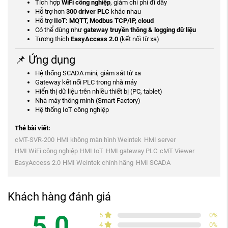
Tích hợp
WiFi công nghiệp
, giảm chi phí đi dây
Hỗ trợ hơn
300 driver PLC
khác nhau
Hỗ trợ
IIoT: MQTT, Modbus TCP/IP, cloud
Có thể dùng như
gateway truyền thông & logging dữ liệu
Tương thích
EasyAccess 2.0
(kết nối từ xa)
📌 Ứng dụng
Hệ thống SCADA mini, giám sát từ xa
Gateway kết nối PLC trong nhà máy
Hiển thị dữ liệu trên nhiều thiết bị (PC, tablet)
Nhà máy thông minh (Smart Factory)
Hệ thống IoT công nghiệp
Thẻ bài viết:
cMT-SVR-200
HMI không màn hình Weintek
HMI server
HMI WiFi công nghiệp
HMI IoT
HMI gateway PLC
cMT Viewer
EasyAccess 2.0
HMI Weintek chính hãng
HMI SCADA
Khách hàng đánh giá
5.0
5
0
%
4
0
%