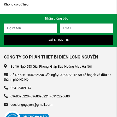
Không có dữ liệu
Nhận thông báo
GỬI NHẬN TIN
CÔNG TY CỔ PHẦN THIẾT BỊ ĐIỆN LONG NGUYỄN
Số 16 Ngõ 553 Giải Phóng, Giáp Bát, Hoàng Mai, Hà Nội
Số ĐKKD: 0105786990 Cấp ngày: 09/02/2012 Sở kế hoạch và đầu tư
thành phố Hà Nội
024.35409147
0968095220 -0968095221 - 0912290680
ceo.longnguyen@gmail.com