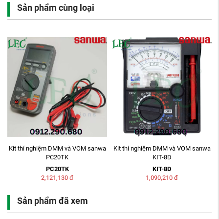
Sản phẩm cùng loại
M
Kit thí nghiệm DMM và VOM sanwa
Kit thí nghiệm DMM và VOM sanwa
PC20TK
KIT-8D
PC20TK
KIT-8D
2,121,130
đ
1,090,210
đ
Sản phẩm đã xem