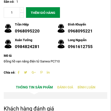
Sẵn có:
1
THÊM GIỎ HÀNG
Trần Hiệp
Đình Khuyến
0968095220
0968095221
Xuân Tưởng
Long Nguyễn
0984824281
0961612755
Mô tả
Đồng hồ vạn năng điện tử Sanwa PC710
Chia sẻ:
THÔNG TIN SẢN PHẨM
ĐÁNH GIÁ
BÌNH LUẬN
Khách hàng đánh giá