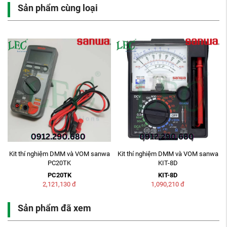
Sản phẩm cùng loại
và VOM sanwa
Kit thí nghiệm DMM và VOM sanwa
Máy đo tốc độ vòng qu
KIT-8D
SE9100
KIT-8D
SE9100
đ
1,090,210
đ
16,477,780
đ
Sản phẩm đã xem