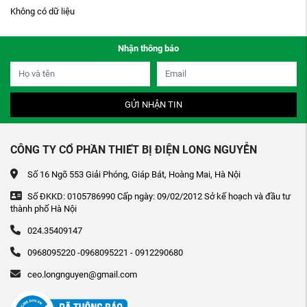
Không có dữ liệu
Nhận thông báo
GỬI NHẬN TIN
CÔNG TY CỔ PHẦN THIẾT BỊ ĐIỆN LONG NGUYỄN
Số 16 Ngõ 553 Giải Phóng, Giáp Bát, Hoàng Mai, Hà Nội
Số ĐKKD: 0105786990 Cấp ngày: 09/02/2012 Sở kế hoạch và đầu tư
thành phố Hà Nội
024.35409147
0968095220 -0968095221 - 0912290680
ceo.longnguyen@gmail.com