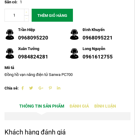
Sẵn có:
1
THÊM GIỎ HÀNG
Trần Hiệp
Đình Khuyến
0968095220
0968095221
Xuân Tưởng
Long Nguyễn
0984824281
0961612755
Mô tả
Đồng hồ vạn năng điện tử Sanwa PC700
Chia sẻ:
THÔNG TIN SẢN PHẨM
ĐÁNH GIÁ
BÌNH LUẬN
Khách hàng đánh giá