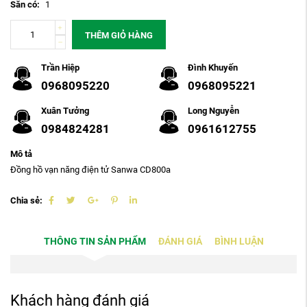
Sẵn có:
1
THÊM GIỎ HÀNG
Trần Hiệp
Đình Khuyến
0968095220
0968095221
Xuân Tưởng
Long Nguyễn
0984824281
0961612755
Mô tả
Đồng hồ vạn năng điện tử Sanwa CD800a
Chia sẻ:
THÔNG TIN SẢN PHẨM
ĐÁNH GIÁ
BÌNH LUẬN
Khách hàng đánh giá