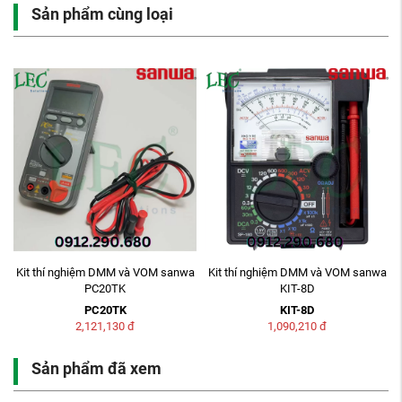
Sản phẩm cùng loại
M
Kit thí nghiệm DMM và VOM sanwa
Kit thí nghiệm DMM và VOM sanwa
PC20TK
KIT-8D
PC20TK
KIT-8D
2,121,130
đ
1,090,210
đ
Sản phẩm đã xem