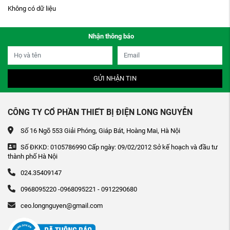
Không có dữ liệu
Nhận thông báo
GỬI NHẬN TIN
CÔNG TY CỔ PHẦN THIẾT BỊ ĐIỆN LONG NGUYỄN
Số 16 Ngõ 553 Giải Phóng, Giáp Bát, Hoàng Mai, Hà Nội
Số ĐKKD: 0105786990 Cấp ngày: 09/02/2012 Sở kế hoạch và đầu tư
thành phố Hà Nội
024.35409147
0968095220 -0968095221 - 0912290680
ceo.longnguyen@gmail.com