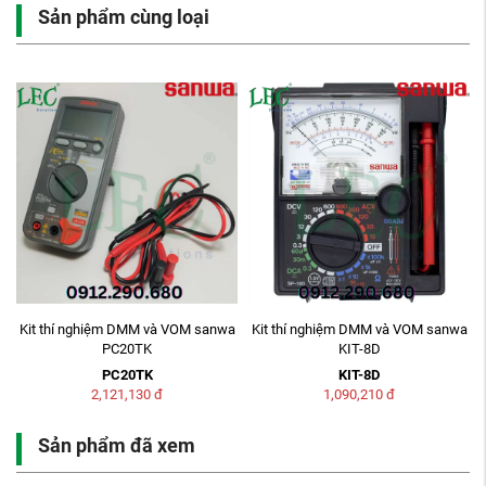
Sản phẩm cùng loại
M
Kit thí nghiệm DMM và VOM sanwa
Kit thí nghiệm DMM và VOM sanwa
PC20TK
KIT-8D
PC20TK
KIT-8D
2,121,130
đ
1,090,210
đ
Sản phẩm đã xem