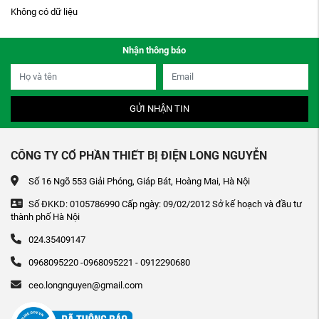
Không có dữ liệu
Nhận thông báo
GỬI NHẬN TIN
CÔNG TY CỔ PHẦN THIẾT BỊ ĐIỆN LONG NGUYỄN
Số 16 Ngõ 553 Giải Phóng, Giáp Bát, Hoàng Mai, Hà Nội
Số ĐKKD: 0105786990 Cấp ngày: 09/02/2012 Sở kế hoạch và đầu tư
thành phố Hà Nội
024.35409147
0968095220 -0968095221 - 0912290680
ceo.longnguyen@gmail.com