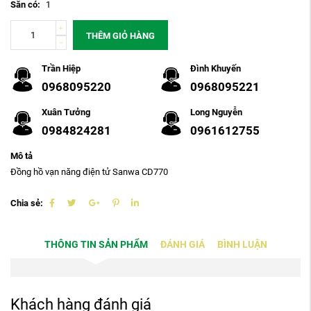
Sẵn có:
1
THÊM GIỎ HÀNG
Trần Hiệp
Đình Khuyến
0968095220
0968095221
Xuân Tưởng
Long Nguyễn
0984824281
0961612755
Mô tả
Đồng hồ vạn năng điện tử Sanwa CD770
Chia sẻ:
THÔNG TIN SẢN PHẨM
ĐÁNH GIÁ
BÌNH LUẬN
Khách hàng đánh giá