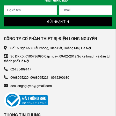
Nhận thông báo
GỬI NHẬN TIN
CÔNG TY CỔ PHẦN THIẾT BỊ ĐIỆN LONG NGUYỄN
Số 16 Ngõ 553 Giải Phóng, Giáp Bát, Hoàng Mai, Hà Nội
Số ĐKKD: 0105786990 Cấp ngày: 09/02/2012 Sở kế hoạch và đầu tư
thành phố Hà Nội
024.35409147
0968095220 -0968095221 - 0912290680
ceo.longnguyen@gmail.com
THÔNG TIN CHUNG