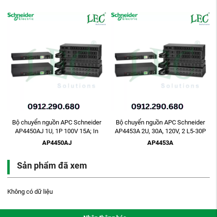
Bộ chuyển nguồn APC Schneider
Bộ chuyển nguồn APC Schneider
AP4450AJ 1U, 1P 100V 15A; In
AP4453A 2U, 30A, 120V, 2 L5-30P
NEMA 5-15P x2, ...
IN, 16 5-20R ...
AP4450AJ
AP4453A
Sản phẩm đã xem
Không có dữ liệu