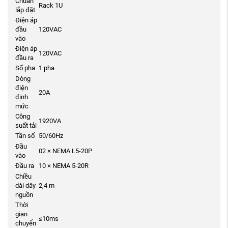
Chuẩn
Rack 1U
lắp đặt
Điện áp
đầu
120VAC
vào
Điện áp
120VAC
đầu ra
Số pha
1 pha
Dòng
điện
20A
định
mức
Công
1920VA
suất tải
Tần số
50/60Hz
Đầu
02 × NEMA L5-20P
vào
Đầu ra
10 × NEMA 5-20R
Chiều
dài dây
2,4 m
nguồn
Thời
gian
≤10ms
chuyển