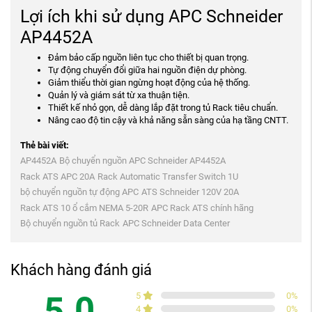
Lợi ích khi sử dụng APC Schneider
AP4452A
Đảm bảo cấp nguồn liên tục cho thiết bị quan trọng.
Tự động chuyển đổi giữa hai nguồn điện dự phòng.
Giảm thiểu thời gian ngừng hoạt động của hệ thống.
Quản lý và giám sát từ xa thuận tiện.
Thiết kế nhỏ gọn, dễ dàng lắp đặt trong tủ Rack tiêu chuẩn.
Nâng cao độ tin cậy và khả năng sẵn sàng của hạ tầng CNTT.
Thẻ bài viết:
AP4452A
Bộ chuyển nguồn APC Schneider AP4452A
Rack ATS APC 20A
Rack Automatic Transfer Switch 1U
bộ chuyển nguồn tự động APC
ATS Schneider 120V 20A
Rack ATS 10 ổ cắm NEMA 5-20R
APC Rack ATS chính hãng
Bộ chuyển nguồn tủ Rack
APC Schneider Data Center
Khách hàng đánh giá
5.0
5
0
%
4
0
%