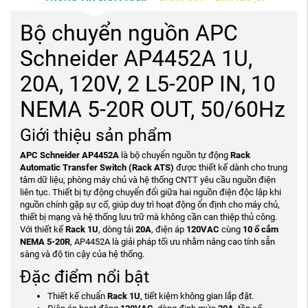
Bộ chuyển nguồn APC
Schneider AP4452A 1U,
20A, 120V, 2 L5-20P IN, 10
NEMA 5-20R OUT, 50/60Hz
Giới thiệu sản phẩm
APC Schneider AP4452A
là bộ chuyển nguồn tự động
Rack
Automatic Transfer Switch (Rack ATS)
được thiết kế dành cho trung
tâm dữ liệu, phòng máy chủ và hệ thống CNTT yêu cầu nguồn điện
liên tục. Thiết bị tự động chuyển đổi giữa hai nguồn điện độc lập khi
nguồn chính gặp sự cố, giúp duy trì hoạt động ổn định cho máy chủ,
thiết bị mạng và hệ thống lưu trữ mà không cần can thiệp thủ công.
Với thiết kế
Rack 1U
, dòng tải
20A
, điện áp
120VAC
cùng
10 ổ cắm
NEMA 5-20R
, AP4452A là giải pháp tối ưu nhằm nâng cao tính sẵn
sàng và độ tin cậy của hệ thống.
Đặc điểm nổi bật
Thiết kế chuẩn
Rack 1U
, tiết kiệm không gian lắp đặt.