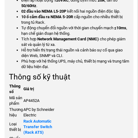
Điện áp hoạt động
120VAC
, dòng định mức
20A
, tần số
50/60Hz
.
02 đầu vào NEMA L5-20P
kết nối hai nguồn điện độc lập.
10 ổ cắm đầu ra NEMA 5-20R
cấp nguồn cho nhiều thiết bị
trong tủ Rack.
Tự động chuyển đổi nguồn với thời gian chuyển mạch
≤10ms
,
hạn chế gián đoạn hệ thống.
Tích hợp
Network Management Card (NMC)
cho phép giám
sát và quản lý từ xa.
Hỗ trợ hiển thị trạng thái nguồn và cảnh báo sự cố qua giao
diện Web, SNMP và CLI.
Phù hợp với hệ thống UPS, máy chủ, thiết bị mạng và trung tâm
dữ liệu hiện đại.
Thông số kỹ thuật
Thông
Giá trị
số
Mã sản
AP4452A
phẩm
Thương
APC by Schneider
hiệu
Electric
Rack Automatic
Loại
Transfer Switch
thiết bị
(Rack ATS)