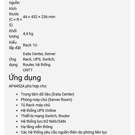
nguồn
Kích
thước
44 × 432 × 236 mm
(C × R ×
S)
Khối
4,4 kg
lượng
Kiểu
Rack 1U
lắp đặt
Data Center, Server
Ứng
Rack, UPS, Switch,
dụng
Router, hệ thống
CNTT
Ứng dụng
AP4452A phù hợp cho:
Trung tâm dữ liệu (Data Center)
Phòng máy chủ (Server Room)
Tủ Rack máy chủ
Hệ thống UPS Online
Thiết bị mạng Switch, Router
Hệ thống lưu trữ NAS/SAN
Hạ tầng viễn thông
Các hệ thống yêu cầu nguồn điện dự phòng liên tục