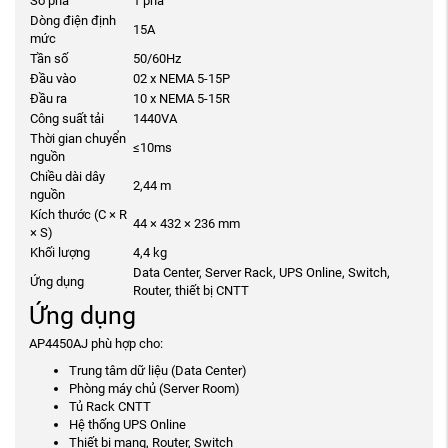
Số pha
1 pha
Dòng điện định
15A
mức
Tần số
50/60Hz
Đầu vào
02 x NEMA 5-15P
Đầu ra
10 x NEMA 5-15R
Công suất tải
1440VA
Thời gian chuyển
≤10ms
nguồn
Chiều dài dây
2,44 m
nguồn
Kích thước (C × R
44 × 432 × 236 mm
× S)
Khối lượng
4,4 kg
Data Center, Server Rack, UPS Online, Switch,
Ứng dụng
Router, thiết bị CNTT
Ứng dụng
AP4450AJ phù hợp cho:
Trung tâm dữ liệu (Data Center)
Phòng máy chủ (Server Room)
Tủ Rack CNTT
Hệ thống UPS Online
Thiết bị mạng, Router, Switch