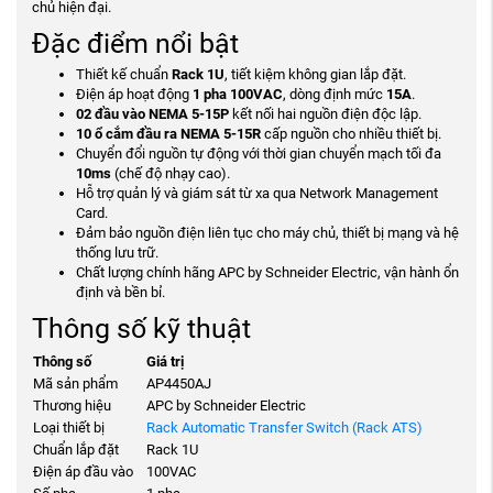
chủ hiện đại.
Đặc điểm nổi bật
Thiết kế chuẩn
Rack 1U
, tiết kiệm không gian lắp đặt.
Điện áp hoạt động
1 pha 100VAC
, dòng định mức
15A
.
02 đầu vào NEMA 5-15P
kết nối hai nguồn điện độc lập.
10 ổ cắm đầu ra NEMA 5-15R
cấp nguồn cho nhiều thiết bị.
Chuyển đổi nguồn tự động với thời gian chuyển mạch tối đa
10ms
(chế độ nhạy cao).
Hỗ trợ quản lý và giám sát từ xa qua Network Management
Card.
Đảm bảo nguồn điện liên tục cho máy chủ, thiết bị mạng và hệ
thống lưu trữ.
Chất lượng chính hãng APC by Schneider Electric, vận hành ổn
định và bền bỉ.
Thông số kỹ thuật
Thông số
Giá trị
Mã sản phẩm
AP4450AJ
Thương hiệu
APC by Schneider Electric
Loại thiết bị
Rack Automatic Transfer Switch (Rack ATS)
Chuẩn lắp đặt
Rack 1U
Điện áp đầu vào
100VAC