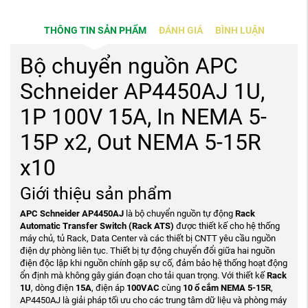
THÔNG TIN SẢN PHẨM
ĐÁNH GIÁ
BÌNH LUẬN
Bộ chuyển nguồn APC
Schneider AP4450AJ 1U,
1P 100V 15A, In NEMA 5-
15P x2, Out NEMA 5-15R
x10
Giới thiệu sản phẩm
APC Schneider AP4450AJ
là bộ chuyển nguồn tự động
Rack
Automatic Transfer Switch (Rack ATS)
được thiết kế cho hệ thống
máy chủ, tủ Rack, Data Center và các thiết bị CNTT yêu cầu nguồn
điện dự phòng liên tục. Thiết bị tự động chuyển đổi giữa hai nguồn
điện độc lập khi nguồn chính gặp sự cố, đảm bảo hệ thống hoạt động
ổn định mà không gây gián đoạn cho tải quan trọng. Với thiết kế
Rack
1U
, dòng điện
15A
, điện áp
100VAC
cùng
10 ổ cắm NEMA 5-15R
,
AP4450AJ là giải pháp tối ưu cho các trung tâm dữ liệu và phòng máy