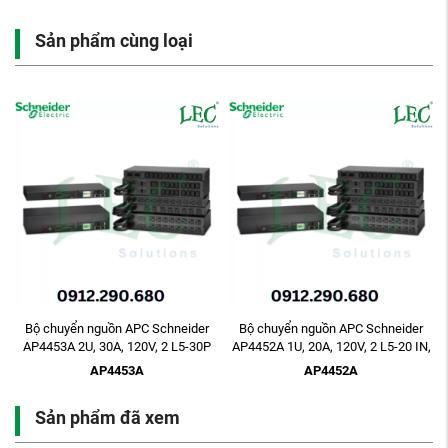
Sản phẩm cùng loại
Bộ chuyển nguồn APC Schneider
Bộ chuyển nguồn APC Schneider
AP4453A 2U, 30A, 120V, 2 L5-30P
AP4452A 1U, 20A, 120V, 2 L5-20 IN,
IN, 16 5-20R ...
10 5-20R ...
AP4453A
AP4452A
Sản phẩm đã xem