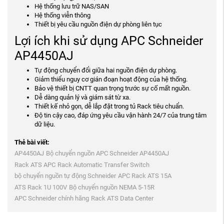
Hệ thống lưu trữ NAS/SAN
Hệ thống viễn thông
Thiết bị yêu cầu nguồn điện dự phòng liên tục
Lợi ích khi sử dụng APC Schneider
AP4450AJ
Tự động chuyển đổi giữa hai nguồn điện dự phòng.
Giảm thiểu nguy cơ gián đoạn hoạt động của hệ thống.
Bảo vệ thiết bị CNTT quan trọng trước sự cố mất nguồn.
Dễ dàng quản lý và giám sát từ xa.
Thiết kế nhỏ gọn, dễ lắp đặt trong tủ Rack tiêu chuẩn.
Độ tin cậy cao, đáp ứng yêu cầu vận hành 24/7 của trung tâm
dữ liệu.
Thẻ bài viết:
AP4450AJ
Bộ chuyển nguồn APC Schneider AP4450AJ
Rack ATS APC
Rack Automatic Transfer Switch
bộ chuyển nguồn tự động Schneider
APC Rack ATS 15A
ATS Rack 1U 100V
Bộ chuyển nguồn NEMA 5-15R
APC Schneider chính hãng
Rack ATS Data Center