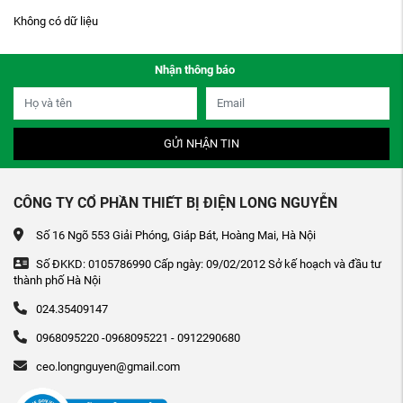
Không có dữ liệu
Nhận thông báo
GỬI NHẬN TIN
CÔNG TY CỔ PHẦN THIẾT BỊ ĐIỆN LONG NGUYỄN
Số 16 Ngõ 553 Giải Phóng, Giáp Bát, Hoàng Mai, Hà Nội
Số ĐKKD: 0105786990 Cấp ngày: 09/02/2012 Sở kế hoạch và đầu tư
thành phố Hà Nội
024.35409147
0968095220 -0968095221 - 0912290680
ceo.longnguyen@gmail.com