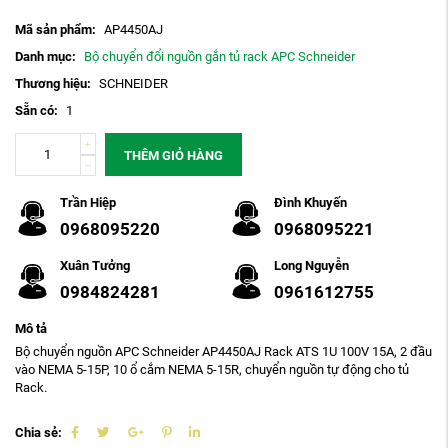
Mã sản phẩm:
AP4450AJ
Danh mục:
Bộ chuyển đổi nguồn gắn tủ rack APC Schneider
Thương hiệu:
SCHNEIDER
Sẵn có:
1
THÊM GIỎ HÀNG
Trần Hiệp
Đình Khuyến
0968095220
0968095221
Xuân Tưởng
Long Nguyễn
0984824281
0961612755
Mô tả
Bộ chuyển nguồn APC Schneider AP4450AJ Rack ATS 1U 100V 15A, 2 đầu
vào NEMA 5-15P, 10 ổ cắm NEMA 5-15R, chuyển nguồn tự động cho tủ
Rack.
Chia sẻ: