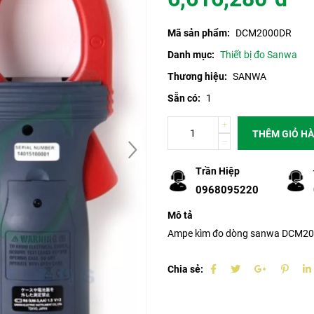
Mã sản phẩm:
DCM2000DR
Danh mục:
Thiết bị đo Sanwa
Thương hiệu:
SANWA
Sẵn có:
1
THÊM GIỎ H
Trần Hiệp
0968095220
Mô tả
Ampe kìm đo dòng sanwa DCM2
Chia sẻ: