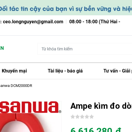
l: ceo.longnguyen@gmail.com
08:00 - 18:00 (Thứ Hai -
Khuyến mại
Tài liệu - báo giá
Tư vấn - Giải
 sanwa DCM2000DR
Ampe kìm đo d
6,616,280
đ