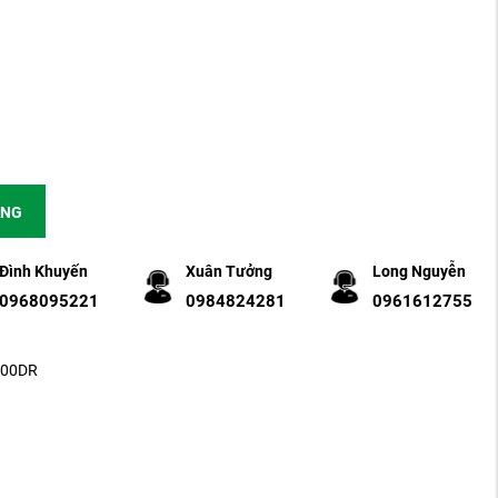
ÀNG
Đình Khuyến
Xuân Tưởng
Long Nguyễn
0968095221
0984824281
0961612755
000DR