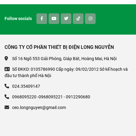
Follow socials
CÔNG TY CỔ PHẦN THIẾT BỊ ĐIỆN LONG NGUYỄN
Số 16 Ngõ 553 Giải Phóng, Giáp Bát, Hoàng Mai, Hà Nội
Số ĐKKD: 0105786990 Cấp ngày: 09/02/2012 Sở kế hoạch và
đầu tư thành phố Hà Nội
024.35409147
0968095220 -0968095221 - 0912290680
ceo.longnguyen@gmail.com