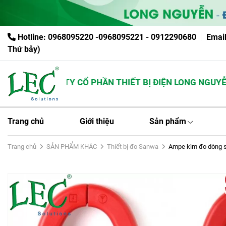
Hotline: 0968095220 -0968095221 - 0912290680
Emai
Thứ bảy)
CÔNG TY CỔ PHẦN THIẾT BỊ ĐIỆN LONG NGUYỄN
Trang chủ
Giới thiệu
Sản phẩm
Trang chủ
SẢN PHẨM KHÁC
Thiết bị đo Sanwa
Ampe kìm đo dòng