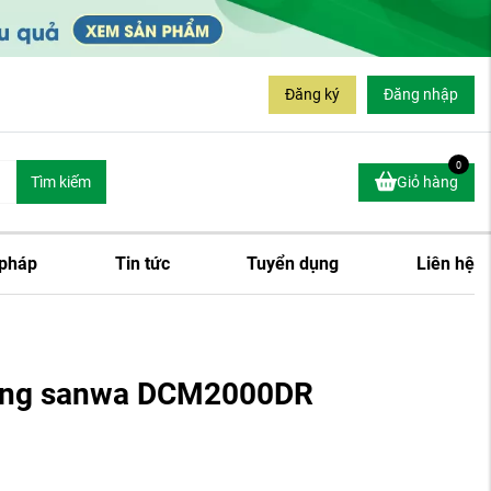
Đăng ký
Đăng nhập
0
Tìm kiếm
Giỏ hàng
 pháp
Tin tức
Tuyển dụng
Liên hệ
òng sanwa DCM2000DR