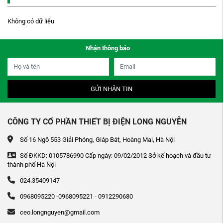
Không có dữ liệu
Nhận thông báo
GỬI NHẬN TIN
CÔNG TY CỔ PHẦN THIẾT BỊ ĐIỆN LONG NGUYỄN
Số 16 Ngõ 553 Giải Phóng, Giáp Bát, Hoàng Mai, Hà Nội
Số ĐKKD: 0105786990 Cấp ngày: 09/02/2012 Sở kế hoạch và đầu tư
thành phố Hà Nội
024.35409147
0968095220 -0968095221 - 0912290680
ceo.longnguyen@gmail.com