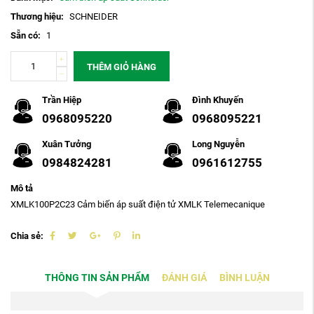
Thương hiệu:
SCHNEIDER
Sẵn có:
1
THÊM GIỎ HÀNG
Trần Hiệp
Đình Khuyến
0968095220
0968095221
Xuân Tưởng
Long Nguyễn
0984824281
0961612755
Mô tả
XMLK100P2C23 Cảm biến áp suất điện tử XMLK Telemecanique
Chia sẻ:
THÔNG TIN SẢN PHẨM
ĐÁNH GIÁ
BÌNH LUẬN