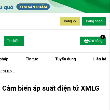
Đăng ký
Đăng nhập
0
Tìm kiếm
Giỏ hàng
 pháp
Tin tức
Tuyển dụng
Liên hệ
ử XMLG ...
ảm biến áp suất điện tử XMLG