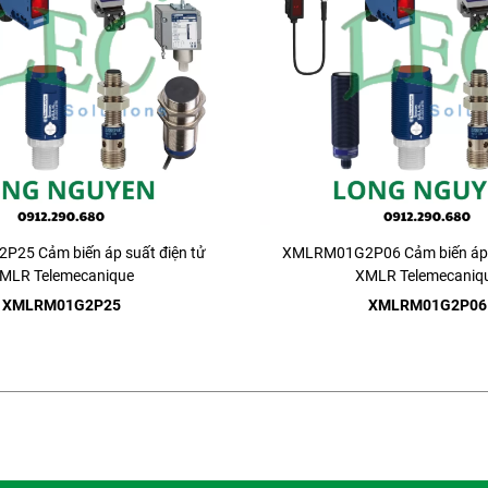
25 Cảm biến áp suất điện tử
XMLRM01G2P06 Cảm biến áp s
MLR Telemecanique
XMLR Telemecaniq
XMLRM01G2P25
XMLRM01G2P06