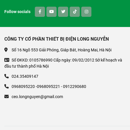
Follow socials
CÔNG TY CỔ PHẦN THIẾT BỊ ĐIỆN LONG NGUYỄN
Số 16 Ngõ 553 Giải Phóng, Giáp Bát, Hoàng Mai, Hà Nội
Số ĐKKD: 0105786990 Cấp ngày: 09/02/2012 Sở kế hoạch và
đầu tư thành phố Hà Nội
024.35409147
0968095220 -0968095221 - 0912290680
ceo.longnguyen@gmail.com