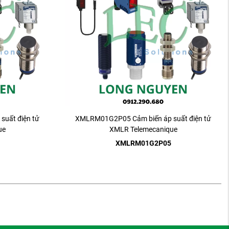
uất điện tử
XMLRM01G2P05 Cảm biến áp suất điện tử
ue
XMLR Telemecanique
XMLRM01G2P05