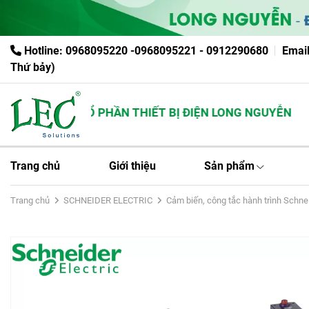
Hotline: 0968095220 -0968095221 - 0912290680
Emai
Thứ bảy)
CÔNG TY CỔ PHẦN THIẾT BỊ ĐIỆN LONG NGUYỄN
Trang chủ
Giới thiệu
Sản phẩm
Trang chủ
SCHNEIDER ELECTRIC
Cảm biến, công tắc hành trình Schne