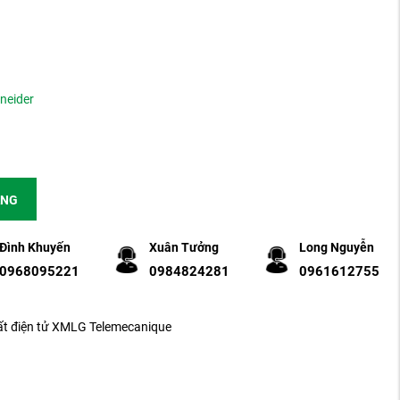
neider
ÀNG
Đình Khuyến
Xuân Tưởng
Long Nguyễn
0968095221
0984824281
0961612755
 điện tử XMLG Telemecanique