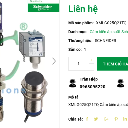
Liên hệ
Mã sản phẩm:
XMLG025Q21TQ
Danh mục:
Cảm biến áp suất Sch
Thương hiệu:
SCHNEIDER
Sẵn có:
1
THÊM GIỎ H
Trần Hiệp
0968095220
Mô tả
XMLG025Q21TQ Cảm biến áp suất
Chia sẻ: