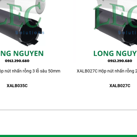
 nút nhấn rỗng 3 lỗ sâu 50mm
XALB027C Hộp nút nhấn rỗng 
XALB035C
XALB027C