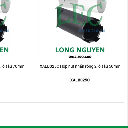
2 lỗ sâu 70mm
XALB025C Hộp nút nhấn rỗng 2 lỗ sâu 50mm
XALB025C