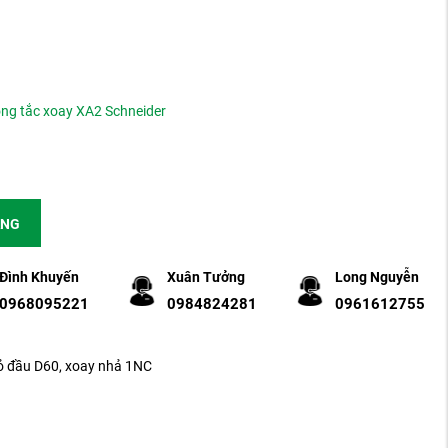
ông tắc xoay XA2 Schneider
ÀNG
Đình Khuyến
Xuân Tưởng
Long Nguyễn
0968095221
0984824281
0961612755
 đầu D60, xoay nhả 1NC