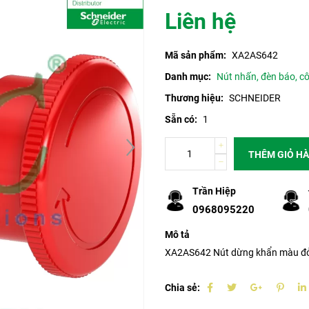
Liên hệ
Mã sản phẩm:
XA2AS642
Danh mục:
Nút nhấn, đèn báo, c
Thương hiệu:
SCHNEIDER
Sẵn có:
1
THÊM GIỎ H
Trần Hiệp
0968095220
Mô tả
XA2AS642 Nút dừng khẩn màu đỏ
Chia sẻ: