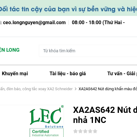
l: ceo.longnguyen@gmail.com
08:00 - 18:00 (Thứ Hai -
 LONG NGUYỄN
Khuyến mại
Tài liệu - báo giá
Tư vấn - Giải
ấn, đèn báo, công tắc xoay XA2 Schneider
XA2AS642 Nút dừng khẩn màu đỏ đ
XA2AS642 Nút d
nhả 1NC