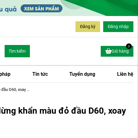
Đăng ký
Đăng nhập
0
Tìm kiếm
Giỏ hàng
 pháp
Tin tức
Tuyển dụng
Liên hệ
ầu D60, xoay ...
ừng khẩn màu đỏ đầu D60, xoay