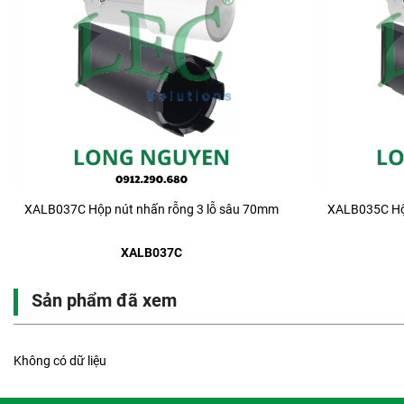
XALB037C Hộp nút nhấn rỗng 3 lỗ sâu 70mm
XALB035C Hộp
XALB037C
Sản phẩm đã xem
Không có dữ liệu