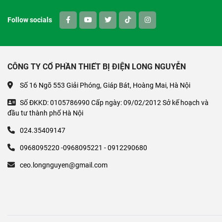
Follow socials
CÔNG TY CỔ PHẦN THIẾT BỊ ĐIỆN LONG NGUYỄN
Số 16 Ngõ 553 Giải Phóng, Giáp Bát, Hoàng Mai, Hà Nội
Số ĐKKD: 0105786990 Cấp ngày: 09/02/2012 Sở kế hoạch và
đầu tư thành phố Hà Nội
024.35409147
0968095220 -0968095221 - 0912290680
ceo.longnguyen@gmail.com