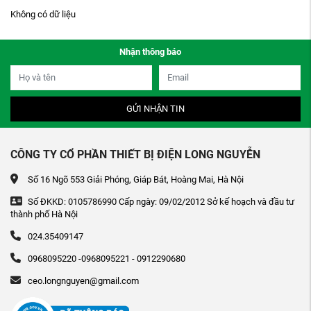
Không có dữ liệu
Nhận thông báo
GỬI NHẬN TIN
CÔNG TY CỔ PHẦN THIẾT BỊ ĐIỆN LONG NGUYỄN
Số 16 Ngõ 553 Giải Phóng, Giáp Bát, Hoàng Mai, Hà Nội
Số ĐKKD: 0105786990 Cấp ngày: 09/02/2012 Sở kế hoạch và đầu tư
thành phố Hà Nội
024.35409147
0968095220 -0968095221 - 0912290680
ceo.longnguyen@gmail.com