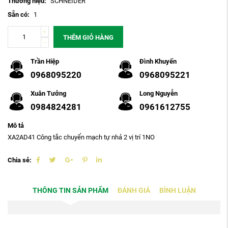
Thương hiệu:
SCHNEIDER
Sẵn có:
1
THÊM GIỎ HÀNG
Trần Hiệp
Đình Khuyến
0968095220
0968095221
Xuân Tưởng
Long Nguyễn
0984824281
0961612755
Mô tả
XA2AD41 Công tắc chuyển mạch tự nhả 2 vị trí 1NO
Chia sẻ:
THÔNG TIN SẢN PHẨM
ĐÁNH GIÁ
BÌNH LUẬN