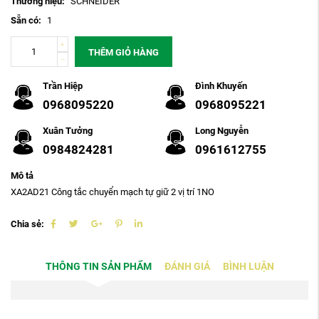
Thương hiệu:
SCHNEIDER
Sẵn có:
1
THÊM GIỎ HÀNG
Trần Hiệp
Đình Khuyến
0968095220
0968095221
Xuân Tưởng
Long Nguyễn
0984824281
0961612755
Mô tả
XA2AD21 Công tắc chuyển mạch tự giữ 2 vị trí 1NO
Chia sẻ:
THÔNG TIN SẢN PHẨM
ĐÁNH GIÁ
BÌNH LUẬN