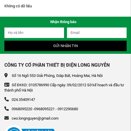
Không có dữ liệu
Nhận thông báo
GỬI NHẬN TIN
CÔNG TY CỔ PHẦN THIẾT BỊ ĐIỆN LONG NGUYỄN
Số 16 Ngõ 553 Giải Phóng, Giáp Bát, Hoàng Mai, Hà Nội
Số ĐKKD: 0105786990 Cấp ngày: 09/02/2012 Sở kế hoạch và đầu tư
thành phố Hà Nội
024.35409147
0968095220 -0968095221 - 0912290680
ceo.longnguyen@gmail.com