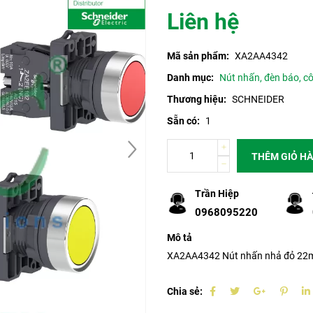
Liên hệ
Mã sản phẩm:
XA2AA4342
Danh mục:
Nút nhấn, đèn báo, c
Thương hiệu:
SCHNEIDER
Sẵn có:
1
THÊM GIỎ H
Trần Hiệp
0968095220
Mô tả
XA2AA4342 Nút nhấn nhả đỏ 22m
Chia sẻ: