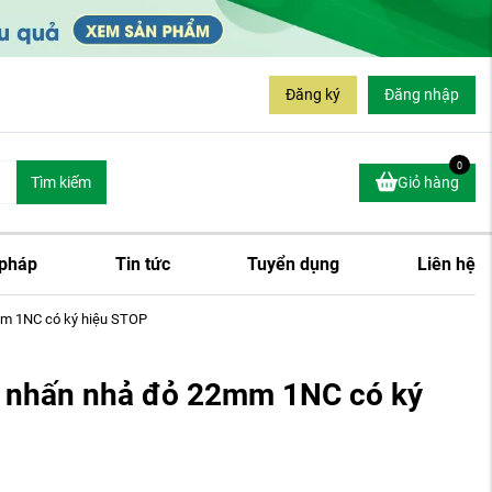
Đăng ký
Đăng nhập
0
Tìm kiếm
Giỏ hàng
 pháp
Tin tức
Tuyển dụng
Liên hệ
m 1NC có ký hiệu STOP
nhấn nhả đỏ 22mm 1NC có ký