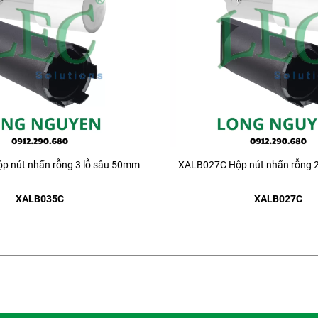
 nút nhấn rỗng 3 lỗ sâu 50mm
XALB027C Hộp nút nhấn rỗng 
XALB035C
XALB027C