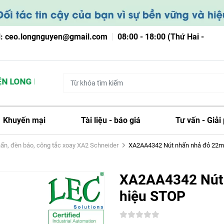
l: ceo.longnguyen@gmail.com
08:00 - 18:00 (Thứ Hai -
 LONG NGUYỄN
Khuyến mại
Tài liệu - báo giá
Tư vấn - Giải
ấn, đèn báo, công tắc xoay XA2 Schneider
XA2AA4342 Nút nhấn nhả đỏ 22m
XA2AA4342 Nút 
hiệu STOP