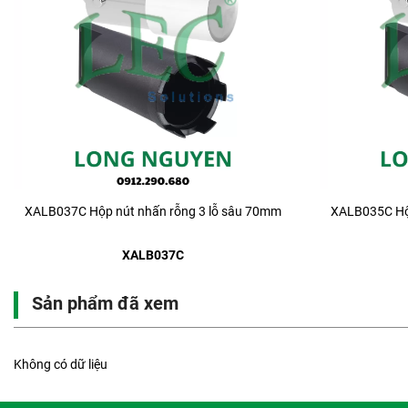
XALB037C Hộp nút nhấn rỗng 3 lỗ sâu 70mm
XALB035C Hộp
XALB037C
Sản phẩm đã xem
Không có dữ liệu