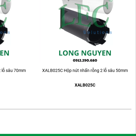
2 lỗ sâu 70mm
XALB025C Hộp nút nhấn rỗng 2 lỗ sâu 50mm
XALB025C