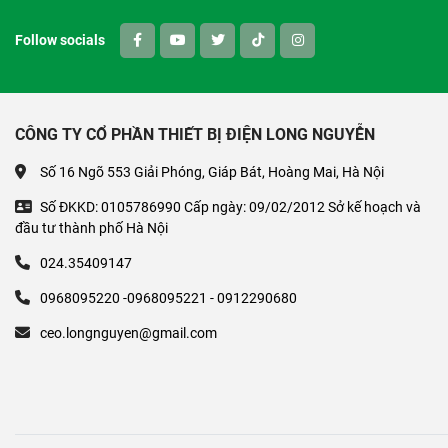
Follow socials
CÔNG TY CỔ PHẦN THIẾT BỊ ĐIỆN LONG NGUYỄN
Số 16 Ngõ 553 Giải Phóng, Giáp Bát, Hoàng Mai, Hà Nội
Số ĐKKD: 0105786990 Cấp ngày: 09/02/2012 Sở kế hoạch và
đầu tư thành phố Hà Nội
024.35409147
0968095220 -0968095221 - 0912290680
ceo.longnguyen@gmail.com