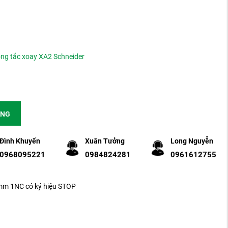
ông tắc xoay XA2 Schneider
ÀNG
Đình Khuyến
Xuân Tưởng
Long Nguyễn
0968095221
0984824281
0961612755
m 1NC có ký hiệu STOP