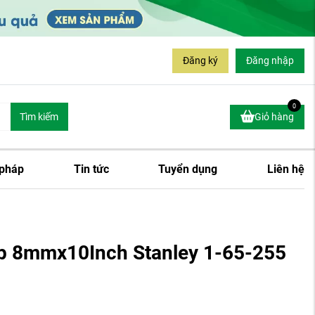
Đăng ký
Đăng nhập
0
Tìm kiếm
Giỏ hàng
 pháp
Tin tức
Tuyển dụng
Liên hệ
̣p 8mmx10Inch Stanley 1-65-255