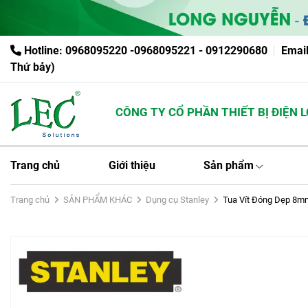
Hotline: 0968095220 -0968095221 - 0912290680
Emai
Thứ bảy)
CÔNG TY CỔ PHẦN THIẾT BỊ ĐIỆN LO
Trang chủ
Giới thiệu
Sản phẩm
Trang chủ
SẢN PHẨM KHÁC
Dụng cụ Stanley
Tua Vít Đóng Dẹp 8m