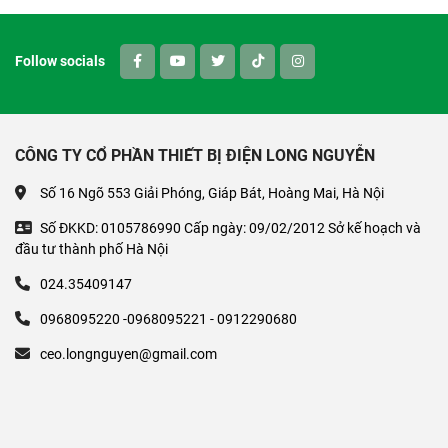
Follow socials
CÔNG TY CỔ PHẦN THIẾT BỊ ĐIỆN LONG NGUYỄN
Số 16 Ngõ 553 Giải Phóng, Giáp Bát, Hoàng Mai, Hà Nội
Số ĐKKD: 0105786990 Cấp ngày: 09/02/2012 Sở kế hoạch và
đầu tư thành phố Hà Nội
024.35409147
0968095220 -0968095221 - 0912290680
ceo.longnguyen@gmail.com