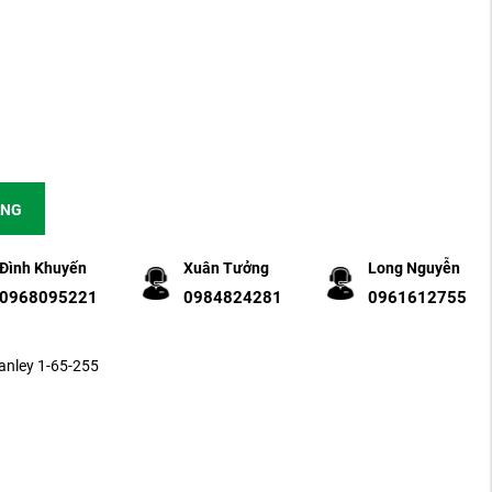
ÀNG
Đình Khuyến
Xuân Tưởng
Long Nguyễn
0968095221
0984824281
0961612755
anley 1-65-255