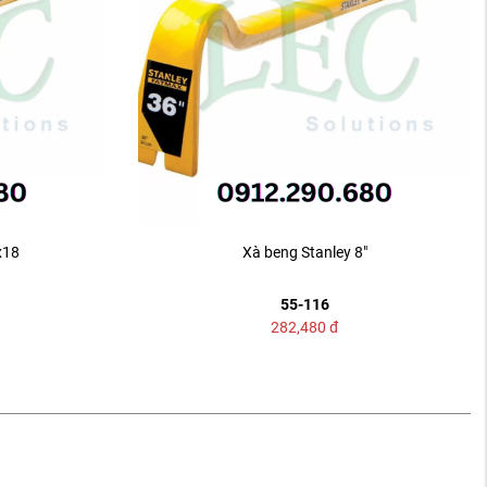
x18
Xà beng Stanley 8"
55-116
282,480
đ