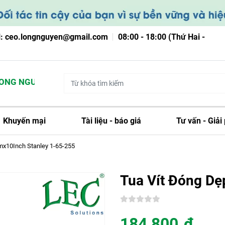
l: ceo.longnguyen@gmail.com
08:00 - 18:00 (Thứ Hai -
NG NGUYỄN
Khuyến mại
Tài liệu - báo giá
Tư vấn - Giải
mx10Inch Stanley 1-65-255
Tua Vít Đóng De
184,800
đ