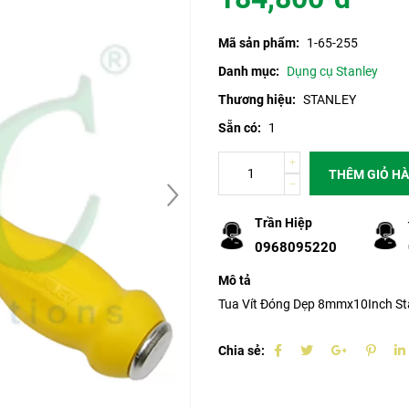
Mã sản phẩm:
1-65-255
Danh mục:
Dụng cụ Stanley
Thương hiệu:
STANLEY
Sẵn có:
1
THÊM GIỎ H
Trần Hiệp
0968095220
Mô tả
Tua Vít Đóng Dẹp 8mmx10Inch St
Chia sẻ: