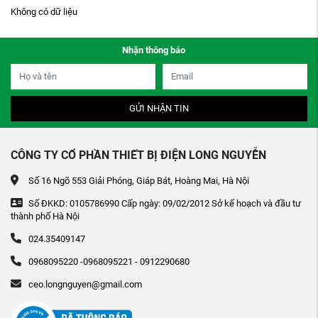
Không có dữ liệu
Nhận thông báo
GỬI NHẬN TIN
CÔNG TY CỔ PHẦN THIẾT BỊ ĐIỆN LONG NGUYỄN
Số 16 Ngõ 553 Giải Phóng, Giáp Bát, Hoàng Mai, Hà Nội
Số ĐKKD: 0105786990 Cấp ngày: 09/02/2012 Sở kế hoạch và đầu tư
thành phố Hà Nội
024.35409147
0968095220 -0968095221 - 0912290680
ceo.longnguyen@gmail.com