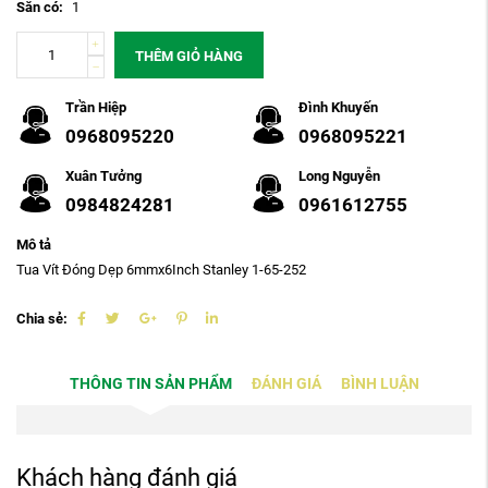
Sẵn có:
1
THÊM GIỎ HÀNG
Trần Hiệp
Đình Khuyến
0968095220
0968095221
Xuân Tưởng
Long Nguyễn
0984824281
0961612755
Mô tả
Tua Vít Đóng Dẹp 6mmx6Inch Stanley 1-65-252
Chia sẻ:
THÔNG TIN SẢN PHẨM
ĐÁNH GIÁ
BÌNH LUẬN
Khách hàng đánh giá