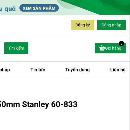
Đăng ký
Đăng nhập
0
Tìm kiếm
Giỏ hàng
 pháp
Tin tức
Tuyển dụng
Liên hệ
250mm Stanley 60-833