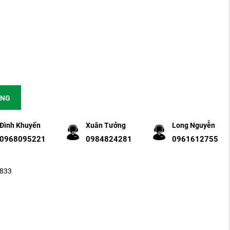
ÀNG
Đình Khuyến
Xuân Tưởng
Long Nguyễn
0968095221
0984824281
0961612755
-833