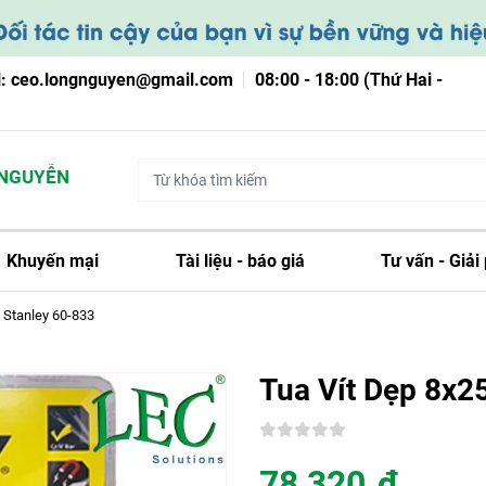
l: ceo.longnguyen@gmail.com
08:00 - 18:00 (Thứ Hai -
UYỄN
Khuyến mại
Tài liệu - báo giá
Tư vấn - Giải
 Stanley 60-833
Tua Vít Dẹp 8x
78,320
đ