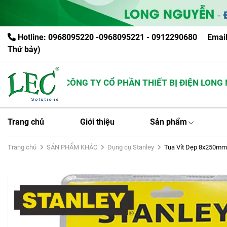
Hotline: 0968095220 -0968095221 - 0912290680
Emai
Thứ bảy)
CÔNG TY CỔ PHẦN THIẾT BỊ ĐIỆN LONG NG
Trang chủ
Giới thiệu
Sản phẩm
Trang chủ
SẢN PHẨM KHÁC
Dụng cụ Stanley
Tua Vít Dẹp 8x250mm