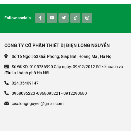
Follow socials
CÔNG TY CỔ PHẦN THIẾT BỊ ĐIỆN LONG NGUYỄN
Số 16 Ngõ 553 Giải Phóng, Giáp Bát, Hoàng Mai, Hà Nội
Số ĐKKD: 0105786990 Cấp ngày: 09/02/2012 Sở kế hoạch và
đầu tư thành phố Hà Nội
024.35409147
0968095220 -0968095221 - 0912290680
ceo.longnguyen@gmail.com