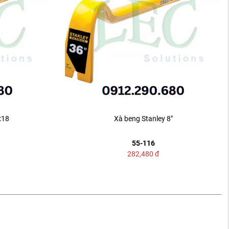
x18
Xà beng Stanley 8"
55-116
282,480
đ