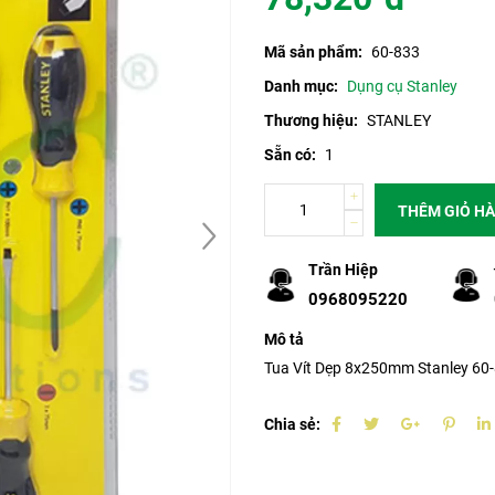
Mã sản phẩm:
60-833
Danh mục:
Dụng cụ Stanley
Thương hiệu:
STANLEY
Sẵn có:
1
THÊM GIỎ H
Trần Hiệp
0968095220
Mô tả
Tua Vít Dẹp 8x250mm Stanley 60
Chia sẻ: