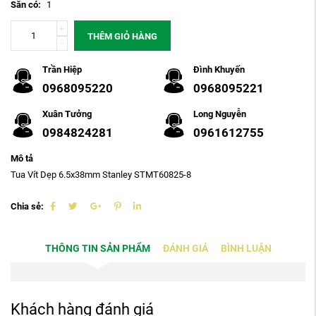
Sẵn có:
1
THÊM GIỎ HÀNG
Trần Hiệp
Đình Khuyến
0968095220
0968095221
Xuân Tưởng
Long Nguyễn
0984824281
0961612755
Mô tả
Tua Vít Dẹp 6.5x38mm Stanley STMT60825-8
Chia sẻ:
THÔNG TIN SẢN PHẨM
ĐÁNH GIÁ
BÌNH LUẬN
Khách hàng đánh giá