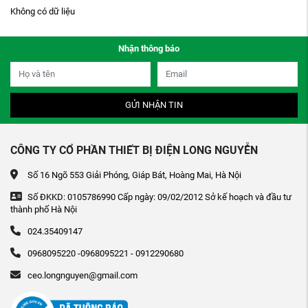
Không có dữ liệu
Nhận thông báo
GỬI NHẬN TIN
CÔNG TY CỔ PHẦN THIẾT BỊ ĐIỆN LONG NGUYỄN
Số 16 Ngõ 553 Giải Phóng, Giáp Bát, Hoàng Mai, Hà Nội
Số ĐKKD: 0105786990 Cấp ngày: 09/02/2012 Sở kế hoạch và đầu tư
thành phố Hà Nội
024.35409147
0968095220 -0968095221 - 0912290680
ceo.longnguyen@gmail.com