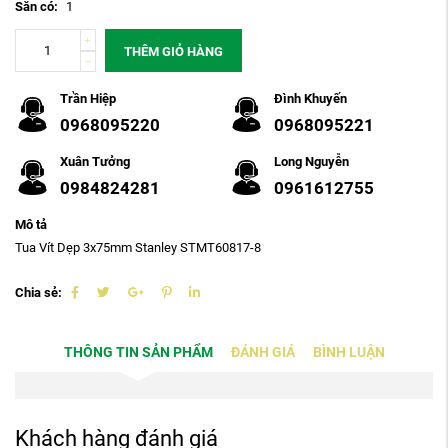
Sẵn có:
1
THÊM GIỎ HÀNG
Trần Hiệp
Đình Khuyến
0968095220
0968095221
Xuân Tưởng
Long Nguyễn
0984824281
0961612755
Mô tả
Tua Vít Dẹp 3x75mm Stanley STMT60817-8
Chia sẻ:
THÔNG TIN SẢN PHẨM
ĐÁNH GIÁ
BÌNH LUẬN
Khách hàng đánh giá