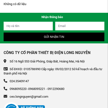
Không có dữ liệu
Nhận thông báo
GỬI NHẬN TIN
CÔNG TY CỔ PHẦN THIẾT BỊ ĐIỆN LONG NGUYỄN
Số 16 Ngõ 553 Giải Phóng, Giáp Bát, Hoàng Mai, Hà Nội
Số ĐKKD: 0105786990 Cấp ngày: 09/02/2012 Sở kế hoạch và đầu tư
thành phố Hà Nội
024.35409147
0968095220 -0968095221 - 0912290680
ceo.longnguyen@gmail.com