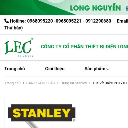
Hotline: 0968095220 -0968095221 - 0912290680
Emai
Thứ bảy)
CÔNG TY CỔ PHẦN THIẾT BỊ ĐIỆN LONG 
Trang chủ
Giới thiệu
Sản phẩm
Trang chủ
SẢN PHẨM KHÁC
Dụng cụ Stanley
Tua Vít Bake PH1x10