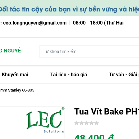
l: ceo.longnguyen@gmail.com
08:00 - 18:00 (Thứ Hai -
NGUYỄN
Khuyến mại
Tài liệu - báo giá
Tư vấn - Giải
0mm Stanley 60-805
Tua Vít Bake P
48,400
đ