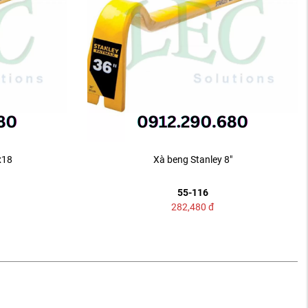
x18
Xà beng Stanley 8"
55-116
282,480
đ