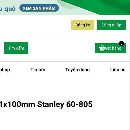
Đăng ký
Đăng nhập
0
Tìm kiếm
Giỏ hàng
 pháp
Tin tức
Tuyển dụng
Liên hệ
H1x100mm Stanley 60-805