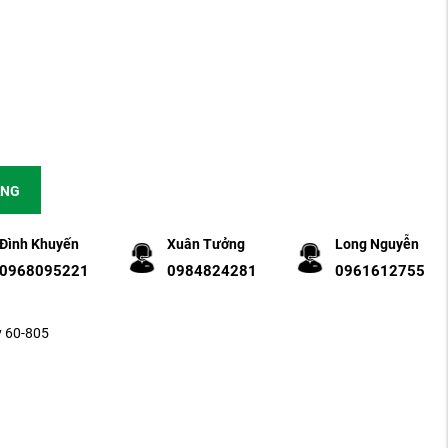
ÀNG
Đình Khuyến
Xuân Tưởng
Long Nguyễn
0968095221
0984824281
0961612755
y 60-805