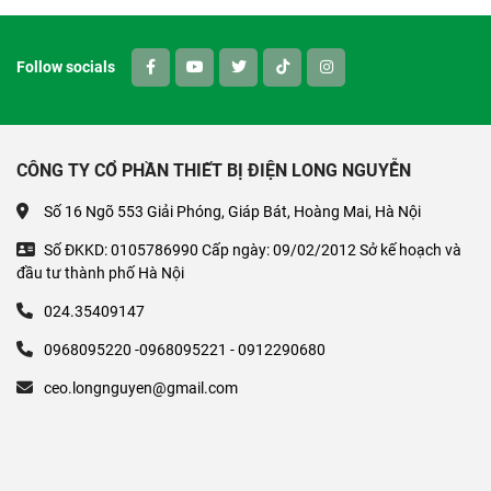
Follow socials
CÔNG TY CỔ PHẦN THIẾT BỊ ĐIỆN LONG NGUYỄN
Số 16 Ngõ 553 Giải Phóng, Giáp Bát, Hoàng Mai, Hà Nội
Số ĐKKD: 0105786990 Cấp ngày: 09/02/2012 Sở kế hoạch và
đầu tư thành phố Hà Nội
024.35409147
0968095220 -0968095221 - 0912290680
ceo.longnguyen@gmail.com