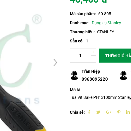
Mã sản phẩm:
60-805
Danh mục:
Dụng cụ Stanley
Thương hiệu:
STANLEY
Sẵn có:
1
THÊM GIỎ H
Trần Hiệp
0968095220
Mô tả
Tua Vít Bake PH1x100mm Stanle
Chia sẻ: