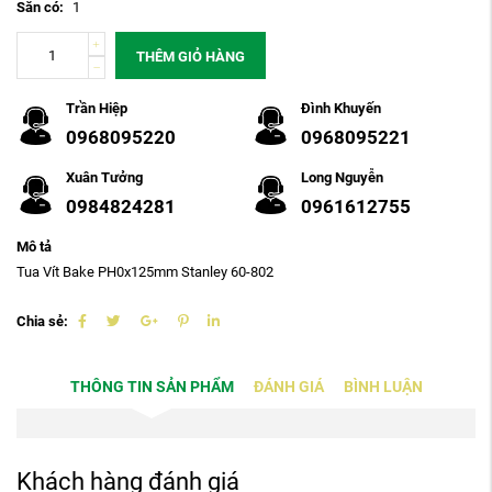
Sẵn có:
1
THÊM GIỎ HÀNG
Trần Hiệp
Đình Khuyến
0968095220
0968095221
Xuân Tưởng
Long Nguyễn
0984824281
0961612755
Mô tả
Tua Vít Bake PH0x125mm Stanley 60-802
Chia sẻ:
THÔNG TIN SẢN PHẨM
ĐÁNH GIÁ
BÌNH LUẬN
Khách hàng đánh giá