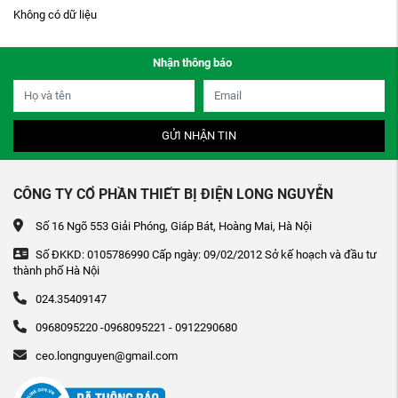
Không có dữ liệu
Nhận thông báo
GỬI NHẬN TIN
CÔNG TY CỔ PHẦN THIẾT BỊ ĐIỆN LONG NGUYỄN
Số 16 Ngõ 553 Giải Phóng, Giáp Bát, Hoàng Mai, Hà Nội
Số ĐKKD: 0105786990 Cấp ngày: 09/02/2012 Sở kế hoạch và đầu tư
thành phố Hà Nội
024.35409147
0968095220 -0968095221 - 0912290680
ceo.longnguyen@gmail.com