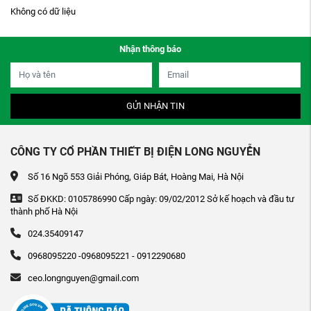
Không có dữ liệu
Nhận thông báo
GỬI NHẬN TIN
CÔNG TY CỔ PHẦN THIẾT BỊ ĐIỆN LONG NGUYỄN
Số 16 Ngõ 553 Giải Phóng, Giáp Bát, Hoàng Mai, Hà Nội
Số ĐKKD: 0105786990 Cấp ngày: 09/02/2012 Sở kế hoạch và đầu tư
thành phố Hà Nội
024.35409147
0968095220 -0968095221 - 0912290680
ceo.longnguyen@gmail.com