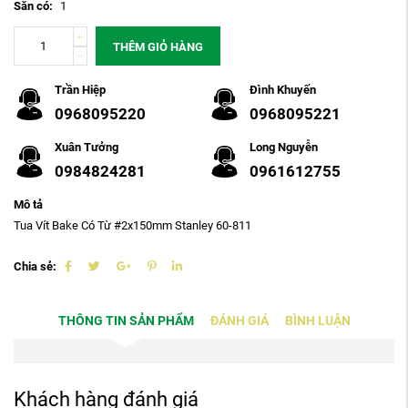
Sẵn có:
1
THÊM GIỎ HÀNG
Trần Hiệp
Đình Khuyến
0968095220
0968095221
Xuân Tưởng
Long Nguyễn
0984824281
0961612755
Mô tả
Tua Vít Bake Có Từ #2x150mm Stanley 60-811
Chia sẻ:
THÔNG TIN SẢN PHẨM
ĐÁNH GIÁ
BÌNH LUẬN
Khách hàng đánh giá