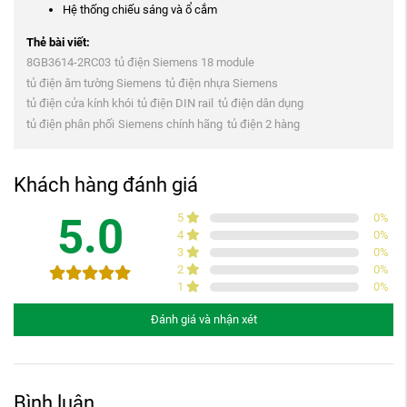
Hệ thống chiếu sáng và ổ cắm
Thẻ bài viết:
8GB3614-2RC03
tủ điện Siemens 18 module
tủ điện âm tường Siemens
tủ điện nhựa Siemens
tủ điện cửa kính khói
tủ điện DIN rail
tủ điện dân dụng
tủ điện phân phối
Siemens chính hãng
tủ điện 2 hàng
Khách hàng đánh giá
5.0
5
0
%
4
0
%
3
0
%
2
0
%
1
0
%
Đánh giá và nhận xét
Bình luận