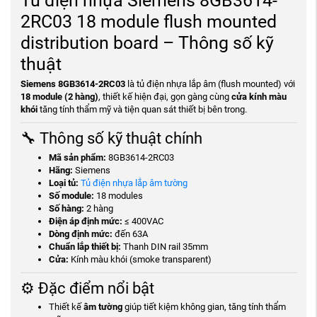
Tủ điện nhựa Siemens 8GB3614-
2RC03 18 module flush mounted
distribution board – Thông số kỹ
thuật
Siemens 8GB3614-2RC03
là tủ điện nhựa lắp âm (flush mounted) với
18 module (2 hàng)
, thiết kế hiện đại, gọn gàng cùng
cửa kính màu
khói
tăng tính thẩm mỹ và tiện quan sát thiết bị bên trong.
🔧 Thông số kỹ thuật chính
Mã sản phẩm:
8GB3614-2RC03
Hãng:
Siemens
Loại tủ:
Tủ điện nhựa lắp âm tường
Số module:
18 modules
Số hàng:
2 hàng
Điện áp định mức:
≤ 400VAC
Dòng định mức:
đến 63A
Chuẩn lắp thiết bị:
Thanh DIN rail 35mm
Cửa:
Kính màu khói (smoke transparent)
⚙️ Đặc điểm nổi bật
Thiết kế
âm tường
giúp tiết kiệm không gian, tăng tính thẩm