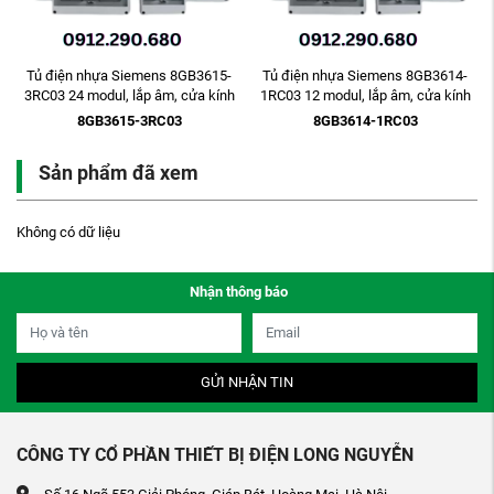
Tủ điện nhựa Siemens 8GB3615-
Tủ điện nhựa Siemens 8GB3614-
3RC03 24 modul, lắp âm, cửa kính
1RC03 12 modul, lắp âm, cửa kính
màu khói
màu khói
8GB3615-3RC03
8GB3614-1RC03
Sản phẩm đã xem
Không có dữ liệu
Nhận thông báo
GỬI NHẬN TIN
CÔNG TY CỔ PHẦN THIẾT BỊ ĐIỆN LONG NGUYỄN