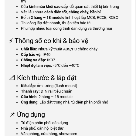
mỹ
Cửa
kính màu khói cao cấp
, dễ quan sát thiết bị bên trong
Vật liệu nhựa
cách điện tốt, chống cháy, bền bỉ
Bố trí
2 hàng – 18 module
linh hoạt lắp MCB, RCCB, RCBO
Thi công lắp đặt nhanh, thuận tiện bảo trì
Phù hợp nhiều loại công trình dân dụng và thương mại
⚡ Thông số cơ khí & bảo vệ
Chất liệu:
Nhựa kỹ thuật ABS/PC chống cháy
Cấp bảo vệ:
IP40
Chống va đập:
IK07
Nhiệt độ làm việc:
-5°C đến +40°C
📐 Kích thước & lắp đặt
Kiểu lắp:
Âm tường (flush mount)
Thanh ray:
DIN rail tiêu chuẩn
Cấu hình:
2 hàng – 18 module
Ứng dụng:
Lắp đặt trong nhà, tủ điện phân phối nhỏ
📌 Ứng dụng
Tủ điện phân phối dân dụng
Nhà phố, căn hộ, biệt thự
Văn phòng, cửa hàng, showroom