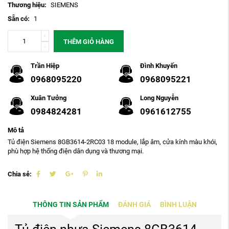
Thương hiệu:
SIEMENS
Sẵn có:
1
THÊM GIỎ HÀNG
Trần Hiệp
Đình Khuyến
0968095220
0968095221
Xuân Tưởng
Long Nguyễn
0984824281
0961612755
Mô tả
Tủ điện Siemens 8GB3614-2RC03 18 module, lắp âm, cửa kính màu khói,
phù hợp hệ thống điện dân dụng và thương mại.
Chia sẻ:
THÔNG TIN SẢN PHẨM
ĐÁNH GIÁ
BÌNH LUẬN