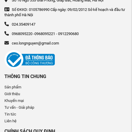
Số 16 Ngõ 553 Giải Phóng, Giáp Bát, Hoàng Mai, Hà Nội
Số ĐKKD: 0105786990 Cấp ngày: 09/02/2012 Sở kế hoạch và đầu tư
thành phố Hà Nội
024.35409147
0968095220 -0968095221 - 0912290680
ceo.longnguyen@gmail.com
THÔNG TIN CHUNG
Sản phẩm
Giới thiệu
Khuyến mại
Tư vấn - Giải pháp
Tin tức
Liên hệ
CHÍNH SÁCH QUY ĐỊNH