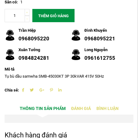
Sẵn có:
1
THÊM GIỎ HÀNG
Trần Hiệp
Đình Khuyến
0968095220
0968095221
Xuân Tưởng
Long Nguyễn
0984824281
0961612755
Mô tả
Tụ bù dầu samwha SMB-45030KT 3P 30kVAR 415V 50Hz
Chia sẻ:
THÔNG TIN SẢN PHẨM
ĐÁNH GIÁ
BÌNH LUẬN
Khách hàng đánh giá