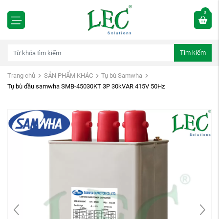
0
Tìm kiếm
Trang chủ
SẢN PHẨM KHÁC
Tụ bù Samwha
Tụ bù dầu samwha SMB-45030KT 3P 30kVAR 415V 50Hz