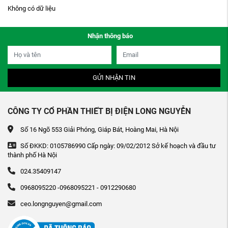
Không có dữ liệu
Nhận thông báo
GỬI NHẬN TIN
CÔNG TY CỔ PHẦN THIẾT BỊ ĐIỆN LONG NGUYỄN
Số 16 Ngõ 553 Giải Phóng, Giáp Bát, Hoàng Mai, Hà Nội
Số ĐKKD: 0105786990 Cấp ngày: 09/02/2012 Sở kế hoạch và đầu tư
thành phố Hà Nội
024.35409147
0968095220 -0968095221 - 0912290680
ceo.longnguyen@gmail.com