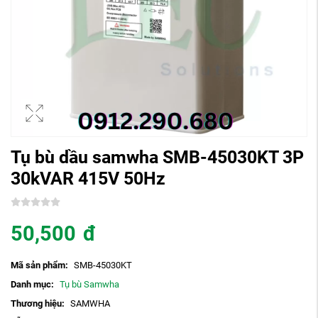
Tụ bù dầu samwha SMB-45030KT 3P
30kVAR 415V 50Hz
50,500
đ
Mã sản phẩm:
SMB-45030KT
Danh mục:
Tụ bù Samwha
Thương hiệu:
SAMWHA