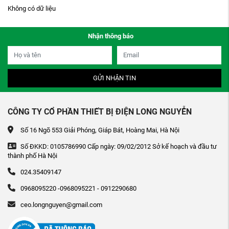
Không có dữ liệu
Nhận thông báo
GỬI NHẬN TIN
CÔNG TY CỔ PHẦN THIẾT BỊ ĐIỆN LONG NGUYỄN
Số 16 Ngõ 553 Giải Phóng, Giáp Bát, Hoàng Mai, Hà Nội
Số ĐKKD: 0105786990 Cấp ngày: 09/02/2012 Sở kế hoạch và đầu tư
thành phố Hà Nội
024.35409147
0968095220 -0968095221 - 0912290680
ceo.longnguyen@gmail.com