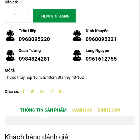
Sẵn có:
1
THÊM GIỎ HÀNG
Trần Hiệp
Đình Khuyến
0968095220
0968095221
Xuân Tưởng
Long Nguyễn
0984824281
0961612755
Mô tả
Thước thủy hộp 16inch/40cm Stanley 43-102
Chia sẻ:
THÔNG TIN SẢN PHẨM
ĐÁNH GIÁ
BÌNH LUẬN
Khách hàng đánh giá