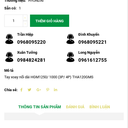
Thương hiệu:
HYUNDAI
Sẵn có:
1
THÊM GIỎ HÀNG
Trần Hiệp
Đình Khuyến
0968095220
0968095221
Xuân Tưởng
Long Nguyễn
0984824281
0961612755
Mô tả
Tay xoay nối dài HGM1250/ 1000 (3P/ 4P) THA120GMS
Chia sẻ:
THÔNG TIN SẢN PHẨM
ĐÁNH GIÁ
BÌNH LUẬN