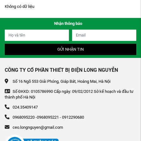
Không có dữ liệu
Nhận thông báo
GỬI NHẬN TIN
CÔNG TY CỔ PHẦN THIẾT BỊ ĐIỆN LONG NGUYỄN
Số 16 Ngõ 553 Giải Phóng, Giáp Bát, Hoàng Mai, Hà Nội
Số ĐKKD: 0105786990 Cấp ngày: 09/02/2012 Sở kế hoạch và đầu tư
thành phố Hà Nội
024.35409147
0968095220 -0968095221 - 0912290680
ceo.longnguyen@gmail.com