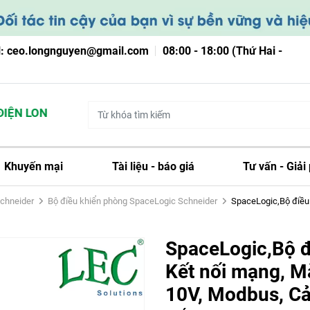
l: ceo.longnguyen@gmail.com
08:00 - 18:00 (Thứ Hai -
ỆN LONG NGUYỄN
Khuyến mại
Tài liệu - báo giá
Tư vấn - Giải
Schneider
Bộ điều khiển phòng SpaceLogic Schneider
SpaceLogic,Bộ điều n
SpaceLogic,Bộ đi
Kết nối mạng, M
10V, Modbus, Cả