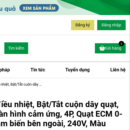
Đăng ký
Đăng nhập
0
Tìm kiếm
Giỏ hàng
 pháp
Tin tức
Tuyển dụng
Liên hệ
hiệt, Bật/Tắt cuộn dây ...
ều nhiệt, Bật/Tắt cuộn dây quạt,
àn hình cảm ứng, 4P, Quạt ECM 0-
m biến bên ngoài, 240V, Màu