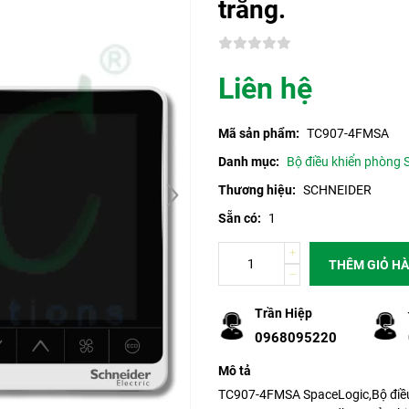
trắng.
Liên hệ
Mã sản phẩm:
TC907-4FMSA
Danh mục:
Bộ điều khiển phòng 
Thương hiệu:
SCHNEIDER
Sẵn có:
1
THÊM GIỎ H
Trần Hiệp
0968095220
Mô tả
TC907-4FMSA SpaceLogic,Bộ điều 