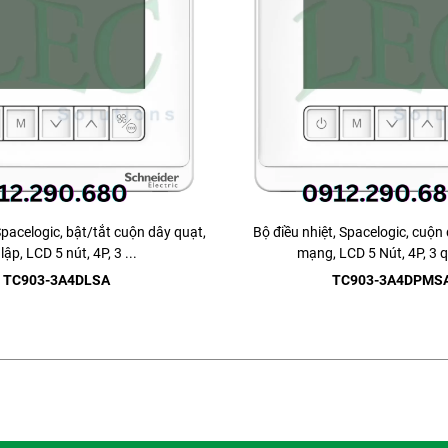
Spacelogic, bật/tắt cuộn dây quạt,
Bộ điều nhiệt, Spacelogic, cuộn 
lập, LCD 5 nút, 4P, 3 ...
mạng, LCD 5 Nút, 4P, 3 qu
TC903-3A4DLSA
TC903-3A4DPMS