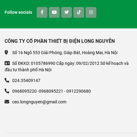
Follow socials
CÔNG TY CỔ PHẦN THIẾT BỊ ĐIỆN LONG NGUYỄN
Số 16 Ngõ 553 Giải Phóng, Giáp Bát, Hoàng Mai, Hà Nội
Số ĐKKD: 0105786990 Cấp ngày: 09/02/2012 Sở kế hoạch và
đầu tư thành phố Hà Nội
024.35409147
0968095220 -0968095221 - 0912290680
ceo.longnguyen@gmail.com