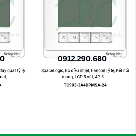
dây quạt tỷ lệ,
SpaceLogic, Bộ điều nhiệt, Fancoil Tỷ lệ, Kết nối
ạt, ...
mạng, LCD 5 nút, 4P, 3 ...
A
TC903-3A4DPMSA-24