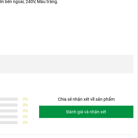
n bên ngoài, 240V, Màu trắng.
0
%
Chia sẻ nhận xét về sản phẩm
0
%
0
%
Đánh giá và nhận xét
0
%
0
%