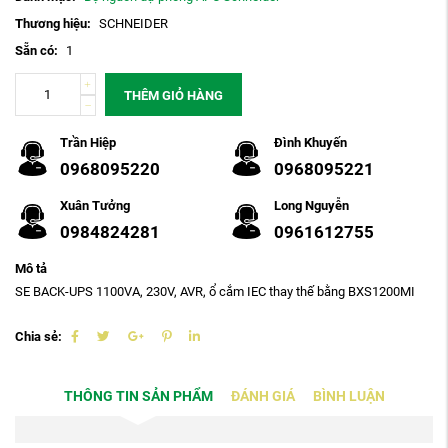
Thương hiệu:
SCHNEIDER
Sẵn có:
1
THÊM GIỎ HÀNG
Trần Hiệp
Đình Khuyến
0968095220
0968095221
Xuân Tưởng
Long Nguyễn
0984824281
0961612755
Mô tả
SE BACK-UPS 1100VA, 230V, AVR, ổ cắm IEC thay thế bằng BXS1200MI
Chia sẻ:
THÔNG TIN SẢN PHẨM
ĐÁNH GIÁ
BÌNH LUẬN