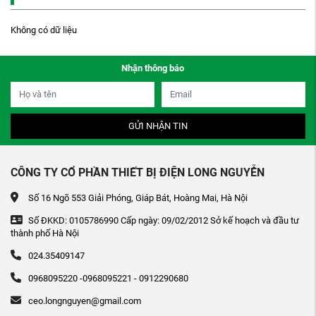
Không có dữ liệu
Nhận thông báo
GỬI NHẬN TIN
CÔNG TY CỔ PHẦN THIẾT BỊ ĐIỆN LONG NGUYỄN
Số 16 Ngõ 553 Giải Phóng, Giáp Bát, Hoàng Mai, Hà Nội
Số ĐKKD: 0105786990 Cấp ngày: 09/02/2012 Sở kế hoạch và đầu tư
thành phố Hà Nội
024.35409147
0968095220 -0968095221 - 0912290680
ceo.longnguyen@gmail.com